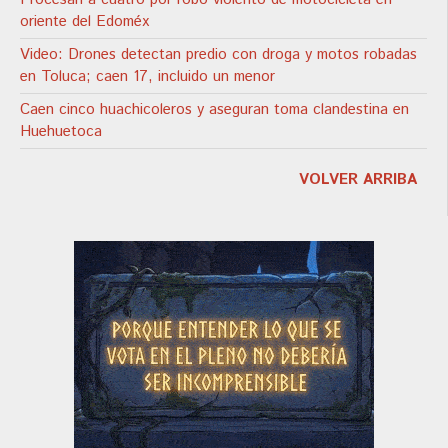
oriente del Edoméx
Video: Drones detectan predio con droga y motos robadas
en Toluca; caen 17, incluido un menor
Caen cinco huachicoleros y aseguran toma clandestina en
Huehuetoca
VOLVER ARRIBA