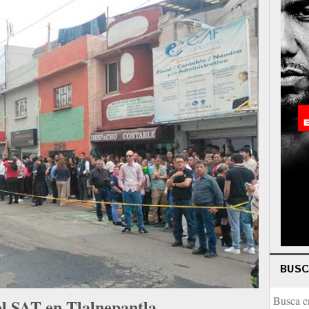
BUS
el SAT en Tlalnepantla