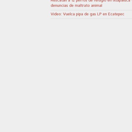
Rescatan a 12 perros de refugio en Ixtapaluca 
denuncias de maltrato animal
Video: Vuelca pipa de gas LP en Ecatepec