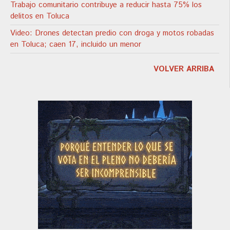
Trabajo comunitario contribuye a reducir hasta 75% los
delitos en Toluca
Video: Drones detectan predio con droga y motos robadas
en Toluca; caen 17, incluido un menor
VOLVER ARRIBA