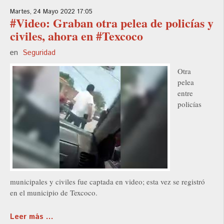
Martes, 24 Mayo 2022 17:05
#Video: Graban otra pelea de policías y
civiles, ahora en #Texcoco
en
Seguridad
Otra
pelea
entre
policías
municipales y civiles fue captada en video; esta vez se registró
en el municipio de Texcoco.
Leer más ...