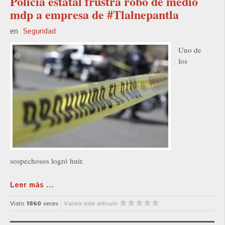
Policía estatal frustra robo de medio
mdp a empresa de #Tlalnepantla
en
Seguridad
Uno de
los
sospechosos logró huir.
Leer más ...
Visto
1860
veces
Valora este artículo