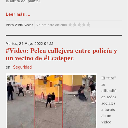
la altura del plantel.
Leer más ...
Visto
2190
veces
Valora este artículo
Martes, 24 Mayo 2022 04:33
#Video: Pelea callejera entre policía y
un vecino de #Ecatepec
en
Seguridad
El “tiro”
se
difundió
en redes
sociales
a través
de un
video