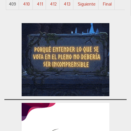
409
410
411
412
413
Siguiente
Final