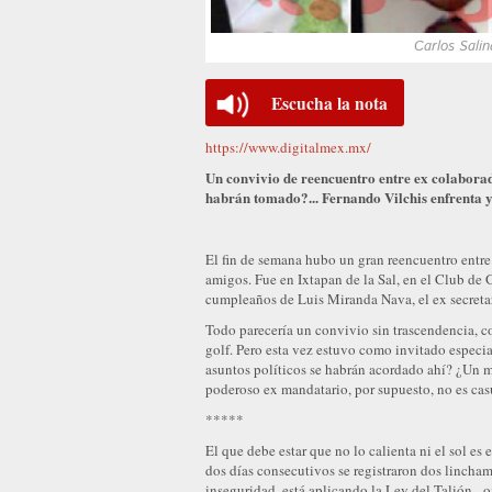
Carlos Salin
Escucha la nota
https://www.digitalmex.mx/
Un convivio de reencuentro entre ex colabora
habrán tomado?... Fernando Vilchis enfrenta 
El fin de semana hubo un gran reencuentro entre
amigos. Fue en Ixtapan de la Sal, en el Club de 
cumpleaños de Luis Miranda Nava, el ex secretar
Todo parecería un convivio sin trascendencia, c
golf. Pero esta vez estuvo como invitado especi
asuntos políticos se habrán acordado ahí? ¿Un 
poderoso ex mandatario, por supuesto, no es cas
*****
El que debe estar que no lo calienta ni el sol e
dos días consecutivos se registraron dos lincham
inseguridad, está aplicando la Ley del Talión –o