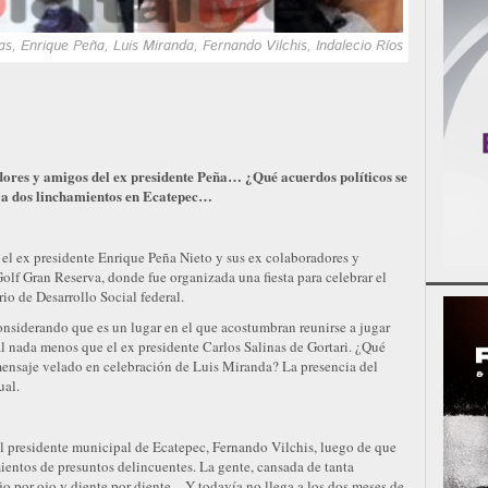
as, Enrique Peña, Luis Miranda, Fernando Vilchis, Indalecio Ríos
dores y amigos del ex presidente Peña… ¿Qué acuerdos políticos se
ya dos linchamientos en Ecatepec…
 el ex presidente Enrique Peña Nieto y sus ex colaboradores y
Golf Gran Reserva, donde fue organizada una fiesta para celebrar el
io de Desarrollo Social federal.
onsiderando que es un lugar en el que acostumbran reunirse a jugar
al nada menos que el ex presidente Carlos Salinas de Gortari. ¿Qué
mensaje velado en celebración de Luis Miranda? La presencia del
ual.
s el presidente municipal de Ecatepec, Fernando Vilchis, luego de que
ientos de presuntos delincuentes. La gente, cansada de tanta
jo por ojo y diente por diente–. Y todavía no llega a los dos meses de