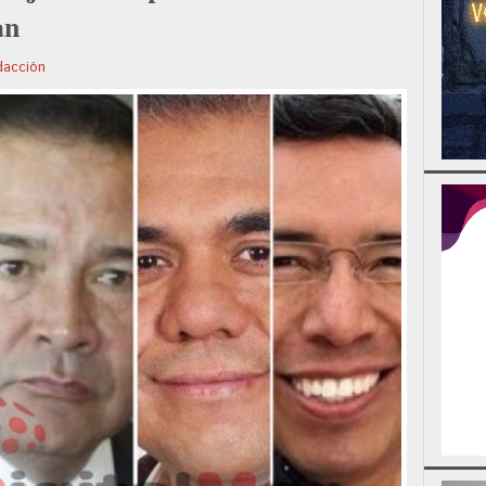
an
acción