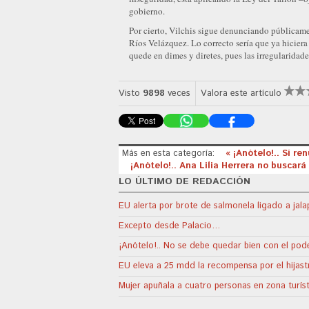
gobierno.
Por cierto, Vilchis sigue denunciando públicamen
Ríos Velázquez. Lo correcto sería que ya hiciera
quede en dimes y diretes, pues las irregularidade
Visto
9898
veces
Valora este artículo
Más en esta categoría:
« ¡Anótelo!.. Sí r
¡Anótelo!.. Ana Lilia Herrera no buscará
LO ÚLTIMO DE REDACCIÓN
EU alerta por brote de salmonela ligado a jal
Excepto desde Palacio…
¡Anótelo!.. No se debe quedar bien con el poder
EU eleva a 25 mdd la recompensa por el hijas
Mujer apuñala a cuatro personas en zona turís