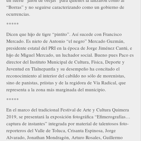
un fuerte “jalón de orejas” para quienes la lanzaron como al
“Borras” y no seguirse caracterizando como un gobierno de
ocurrencias.
*****
Dicen que hijo de tigre “pintito”. Así sucede con Francisco
Mercado. Es nieto de Antonio “el negro” Mercado Guzmán,
presidente estatal del PRI en la época de Jorge Jiménez Cantú, e
hijo de Miguel Mercado, un luchador social. Bueno pues Paco es
director del Instituto Municipal de Cultura, Física, Deporte y
Juventud en Tlalnepantla y su desempeño ha concitado el
reconocimiento al interior del cabildo no sólo de morenistas,
sino de panistas, priistas y de la regidora de Vía Radical, que
representa a la zona más marginada del municipio.
*****
En el marco del tradicional Festival de Arte y Cultura Quimera
2019, se presentará la exposición fotográfica “Efimerografías…
captura de instantes” integrada por material de talentosos foto-
reporteros del Valle de Toluca, Crisanta Espinosa, Jorge
Alvarado, Jonathan Mondragón, Arturo Rosales, Guillermo