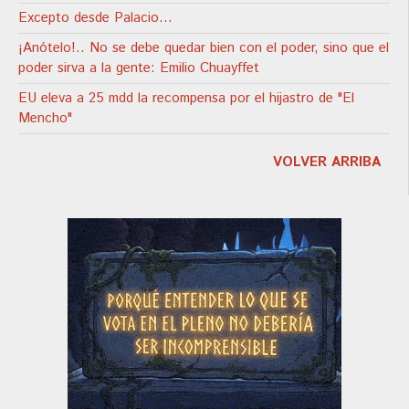
Excepto desde Palacio…
¡Anótelo!.. No se debe quedar bien con el poder, sino que el
poder sirva a la gente: Emilio Chuayffet
EU eleva a 25 mdd la recompensa por el hijastro de "El
Mencho"
VOLVER ARRIBA