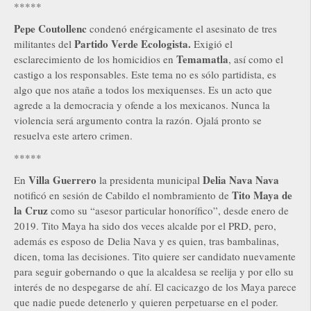
*****
Pepe Coutollenc
condenó enérgicamente el asesinato de tres
Partido Verde Ecologista.
militantes del
Exigió el
Temamatla
esclarecimiento de los homicidios en
, así como el
castigo a los responsables. Este tema no es sólo partidista, es
algo que nos atañe a todos los mexiquenses. Es un acto que
agrede a la democracia y ofende a los mexicanos. Nunca la
violencia será argumento contra la razón. Ojalá pronto se
resuelva este artero crimen.
*****
Villa Guerrero
Delia Nava Nava
En
la presidenta municipal
Tito Maya de
notificó en sesión de Cabildo el nombramiento de
la Cruz
como su “asesor particular honorífico”, desde enero de
2019. Tito Maya ha sido dos veces alcalde por el PRD, pero,
además es esposo de Delia Nava y es quien, tras bambalinas,
dicen, toma las decisiones. Tito quiere ser candidato nuevamente
para seguir gobernando o que la alcaldesa se reelija y por ello su
interés de no despegarse de ahí. El cacicazgo de los Maya parece
que nadie puede detenerlo y quieren perpetuarse en el poder.