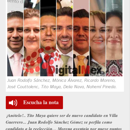
Juan Rodolfo Sánchez, Mónica Álvarez, Ricardo Moreno,
José Couttolenc, Tito Maya, Delia Nava, Nohemí Pineda.
Escucha la nota
¡Anótelo!.. Tito Maya quiere ser de nuevo candidato en Villa
Guerrero... Juan Rodolfo Sánchez Gómez se perfila como
candidato a la reelección… Morena aventaja por nueve puntos