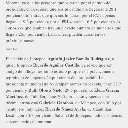
Morena, ya que las personas que votarían por el partido del
presidente, cualesquiera que sea su candidato, llegarían a 28.1
por ciento, mientras que quienes lo harían por el PAN apenas
llegan a 19.2 por ciento; por el PRI votarían 16.5 por ciento y lo
curioso es que también hay un elevado número de indecisos que
llega a 25.5 por ciento. Estas cifras pueden variar en los
próximos meses.
*****
Agustín Javier Bonilla Rodríguez
El alcalde de Jilotepec,
, a
Ricardo Aguilar Castillo
quien le apoyó
, ya reveló que ser
amigo de influyentes no lo es todo porque está prácticamente
reprobado con apenas 26 por ciento de aprobación. La
presidenta municipal de Naucalpan nomás no levanta, tiene 27.7
Ruth Olvera Nieto
Elena García
por ciento y
, 29.5 por ciento.
Martínez
, de Tultitlán, tiene 30.5 por ciento y apenas una
Gabriela Gamboa
décima arriba está
, de Metepec, con 30.6 por
Ricardo Núñez Ayala
ciento. No muy lejos,
, de Cuautitlán
Izcalli con 30.7 por ciento. Salvo el de Jilotepec, todos los demás
son emanados de morena.