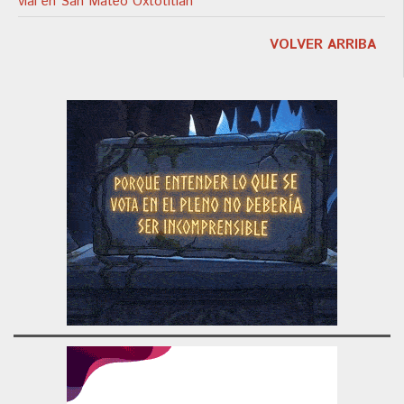
vial en San Mateo Oxtotitlán
VOLVER ARRIBA