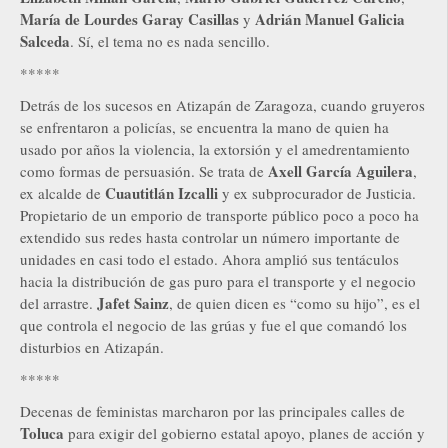
María de Lourdes Garay Casillas
Adrián Manuel Galicia
y
Salceda
. Sí, el tema no es nada sencillo.
*****
Detrás de los sucesos en Atizapán de Zaragoza, cuando gruyeros
se enfrentaron a policías, se encuentra la mano de quien ha
usado por años la violencia, la extorsión y el amedrentamiento
Axell García Aguilera
como formas de persuasión. Se trata de
,
Cuautitlán Izcalli
ex alcalde de
y ex subprocurador de Justicia.
Propietario de un emporio de transporte público poco a poco ha
extendido sus redes hasta controlar un número importante de
unidades en casi todo el estado. Ahora amplió sus tentáculos
hacia la distribución de gas puro para el transporte y el negocio
Jafet Sainz
del arrastre.
, de quien dicen es “como su hijo”, es el
que controla el negocio de las grúas y fue el que comandó los
disturbios en Atizapán.
*****
Decenas de feministas marcharon por las principales calles de
Toluca
para exigir del gobierno estatal apoyo, planes de acción y