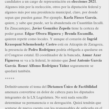
elecciones 2021
candidatos a un cargo de representación en
.
Algunos irán por la reelección, otros por la diputación federal y
algunos más por una presidencia municipal, claro, por donde
Karla Fiesco García
sepan que pueden ganar. Por ejemplo,
,
quiere, y sabe que puede, ser la abanderada en Cuautitlán Izcalli.
Javier González Zepeda
En Zinacantepec,
tiene la certeza de
Edgar Olvera Higuera
Brenda Escamilla
poder ganar.
y
,
Ingrid
quieren repetir como locales. Y aunque el corazón de
Krasopani Schemelensky Castro
está en Atizapán de Zaragoza,
Pedro Rodríguez
la presencia de
podría obligarla a quedarse en
Anuar Azar
el Congreso estatal. El coordinador de la bancada,
Figueroa
José Antonio García
se va a la federal, lo mismo que
García
Reneé Alfonso Rodríguez Yáñez
.
seguramente se
quedará también.
*****
Dictamen Único de Factibilidad
Definitivamente el tema del
amenaza convertirse en dolor de cabeza para los diputados
integrantes de la LX Legislatura. No será nada sencillo
determinar su permanencia o su derogación. Quizá tendrán que
sentarse de nueva cuenta con los responsables de aplicarlo en el