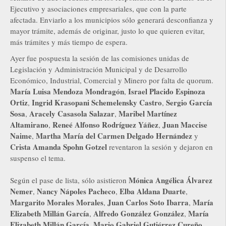
Ejecutivo y asociaciones empresariales, que con la parte
afectada. Enviarlo a los municipios sólo generará desconfianza y
mayor trámite, además de originar, justo lo que quieren evitar,
más trámites y más tiempo de espera.
Ayer fue pospuesta la sesión de las comisiones unidas de
Legislación y Administración Municipal y de Desarrollo
Económico, Industrial, Comercial y Minero por falta de quorum.
María Luisa Mendoza Mondragón
Israel Placido Espinoza
,
Ortiz
Ingrid Krasopani Schemelensky Castro
Sergio García
,
,
Sosa
Aracely Casasola Salazar
Maribel Martínez
,
,
Altamirano
Reneé Alfonso Rodríguez Yáñez
Juan Maccise
,
,
Naime
Martha María del Carmen Delgado Hernández
,
y
Crista Amanda Spohn Gotzel
reventaron la sesión y dejaron en
suspenso el tema.
Mónica Angélica Álvarez
Según el pase de lista, sólo asistieron
Nemer
Nancy Nápoles Pacheco
Elba Aldana Duarte
,
,
,
Margarito Morales Morales
Juan Carlos Soto Ibarra
María
,
,
Elizabeth Millán García
Alfredo González González
María
,
,
Elizabeth Millán García
Mario Gabriel Gutiérrez Cureño
,
,