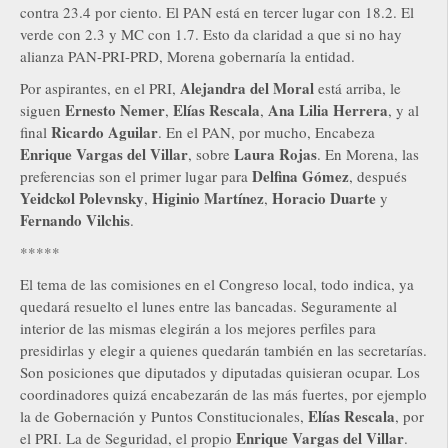
contra 23.4 por ciento. El PAN está en tercer lugar con 18.2. El
verde con 2.3 y MC con 1.7. Esto da claridad a que si no hay
alianza PAN-PRI-PRD, Morena gobernaría la entidad.
Alejandra del Moral
Por aspirantes, en el PRI,
está arriba, le
Ernesto Nemer
Elías Rescala
Ana Lilia Herrera
siguen
,
,
, y al
Ricardo Aguilar
final
. En el PAN, por mucho, Encabeza
Enrique Vargas del Villar
Laura Rojas
, sobre
. En Morena, las
Delfina Gómez
preferencias son el primer lugar para
, después
Yeidckol Polevnsky
Higinio Martínez
Horacio Duarte
,
,
y
Fernando Vilchis
.
*****
El tema de las comisiones en el Congreso local, todo indica, ya
quedará resuelto el lunes entre las bancadas. Seguramente al
interior de las mismas elegirán a los mejores perfiles para
presidirlas y elegir a quienes quedarán también en las secretarías.
Son posiciones que diputados y diputadas quisieran ocupar. Los
coordinadores quizá encabezarán de las más fuertes, por ejemplo
Elías Rescala
la de Gobernación y Puntos Constitucionales,
, por
Enrique Vargas del Villar
el PRI. La de Seguridad, el propio
.