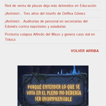
Red de venta de plazas deja más detenidos en Educación
¡Anótelo!.. Tres años del triunfo de Delfina Gómez
¡Anótelo!.. Auditorías de personal en secretarías del
Edoméx contra nepotismo y aviadurías
Protesta colapsa Alfredo del Mazo y genera caos vial en
Toluca
VOLVER ARRIBA