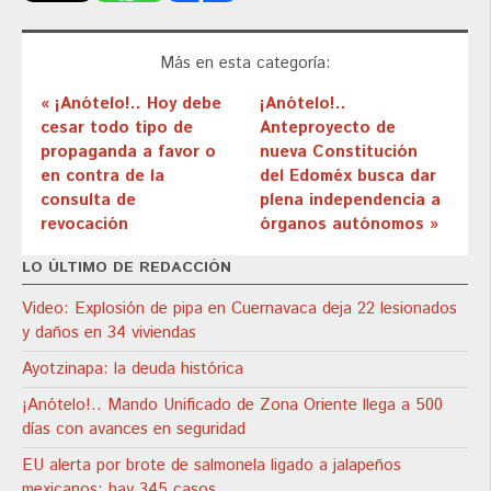
Más en esta categoría:
« ¡Anótelo!.. Hoy debe
¡Anótelo!..
cesar todo tipo de
Anteproyecto de
propaganda a favor o
nueva Constitución
en contra de la
del Edoméx busca dar
consulta de
plena independencia a
revocación
órganos autónomos »
LO ÚLTIMO DE REDACCIÓN
Video: Explosión de pipa en Cuernavaca deja 22 lesionados
y daños en 34 viviendas
Ayotzinapa: la deuda histórica
¡Anótelo!.. Mando Unificado de Zona Oriente llega a 500
días con avances en seguridad
EU alerta por brote de salmonela ligado a jalapeños
mexicanos; hay 345 casos