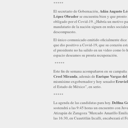
*****
Adán Augusto Ló
El secretario de Gobernación,
López Obrador
se encuentra bien y que pronto s
obligado por el Covid-19. ¿Habría un motivo par
mandatario de la nación siguen en redes sociales
descompuesto.
El único comunicado emitido oficialmente dice
que dio positivo a Covid-19, que su corazón est
el presidente no ha salido en un video como lo h
espacio deseamos su pronta recuperación.
*****
Este fin de semana acompañaron en su campaña
Creel Miranda
Enrique Vargas del 
, además de
Eruviel
mismísimo exgobernador y hoy senador
el Estado de México”, en serio.
*****
Delfina 
La agenda de las candidatas para hoy.
sostendrá a las 9:45 horas un encuentro con Juv
Atizapán de Zaragoza "Mercado Amarillo Emilian
las 16:30, en Cuautitlán Izcalli, encabezará el 