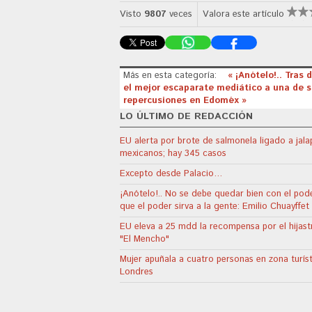
Visto
9807
veces
Valora este artículo
Más en esta categoría:
« ¡Anótelo!.. Tras
el mejor escaparate mediático a una de 
repercusiones en Edoméx »
LO ÚLTIMO DE REDACCIÓN
EU alerta por brote de salmonela ligado a jal
mexicanos; hay 345 casos
Excepto desde Palacio…
¡Anótelo!.. No se debe quedar bien con el pode
que el poder sirva a la gente: Emilio Chuayffet
EU eleva a 25 mdd la recompensa por el hijast
"El Mencho"
Mujer apuñala a cuatro personas en zona turís
Londres