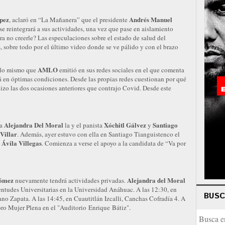
pez
Andrés Manuel
, aclaró en “La Mañanera” que el presidente
e reintegrará a sus actividades, una vez que pase en aislamiento
a no creerle? Las especulaciones sobre el estado de salud del
, sobre todo por el último video donde se ve pálido y con el brazo
AMLO
 lo mismo que
emitió en sus redes sociales en el que comenta
á en óptimas condiciones. Desde las propias redes cuestionan por qué
izo las dos ocasiones anteriores que contrajo Covid. Desde este
Alejandra Del Moral
Xóchitl Gálvez
Santiago
 a
la y el panista
y
Villar
. Además, ayer estuvo con ella en Santiago Tianguistenco el
 Ávila Villegas
. Comienza a verse el apoyo a la candidata de “Va por
Gómez
Alejandra del Moral
nuevamente tendrá actividades privadas.
entudes Universitarias en la Universidad Anáhuac. A las 12:30, en
BUS
o Zapata. A las 14:45, en Cuautitlán Izcalli, Canchas Cofradía 4. A
Foro Mujer Plena en el "Auditorio Enrique Bátiz".