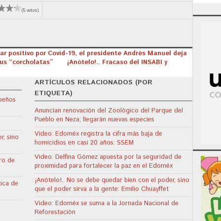
(5 votos)
 dar positivo por Covid-19, el presidente Andrés Manuel deja
sus “corcholatas”
¡Anótelo!.. Fracaso del INSABI y
ARTÍCULOS RELACIONADOS (POR
ETIQUETA)
apeños
Anuncian renovación del Zoológico del Parque del
Pueblo en Neza; llegarán nuevas especies
Video: Edoméx registra la cifra más baja de
r, sino
homicidios en casi 20 años: SSEM
Video: Delfina Gómez apuesta por la seguridad de
ro de
proximidad para fortalecer la paz en el Edoméx
¡Anótelo!.. No se debe quedar bien con el poder, sino
tica de
que el poder sirva a la gente: Emilio Chuayffet
Video: Edoméx se suma a la Jornada Nacional de
Reforestación