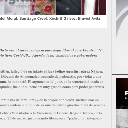
l Moral, Santiago Creel, Xóchitl Gálvez, Eruviel Ávila,
Dictó una absurda sentencia para dejar libre al cura Doroteo “N”…
ólo tiene Covid-19… Agenda de las candidatas a gobernadora
Felipe Agustín Juárez Nájera
tlán, falleció de un infarto el juez
,
a Diócesis de Atlacomulco, acusado de pederastia, por violar a una
ana
, lo denunció. El argumento del juez, en la sentencia dictada en
loquiales, fue que su pene era muy grande como para poder penetrar a
 protestas de familiares y de la propia población, incluso con un
surda sentencia. El día de su muerte cubría guardia de fin de semana.
 Delitos Vinculados a la Violencia de Género, Región Toluca, de la
o, el 23 de marzo, justo cuando liberaron al “padrecito”, interpuso