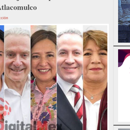
Atlacomulco
ción