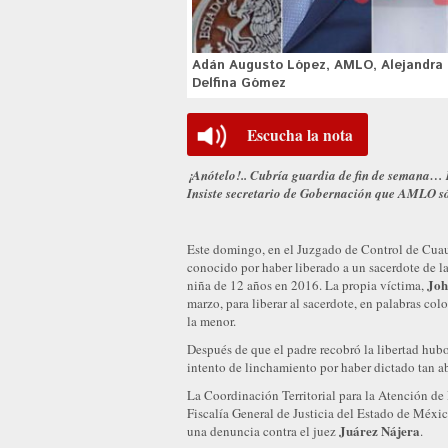
Adán Augusto López, AMLO, Alejandra de
Delfina Gómez
Escucha la nota
¡Anótelo!.. Cubría guardia de fin de semana… 
Insiste secretario de Gobernación que AMLO s
Este domingo, en el Juzgado de Control de Cuauti
conocido por haber liberado a un sacerdote de l
Joh
niña de 12 años en 2016. La propia víctima,
marzo, para liberar al sacerdote, en palabras co
la menor.
Después de que el padre recobró la libertad hubo
intento de linchamiento por haber dictado tan ab
La Coordinación Territorial para la Atención de
Fiscalía General de Justicia del Estado de Méxic
Juárez Nájera
una denuncia contra el juez
.