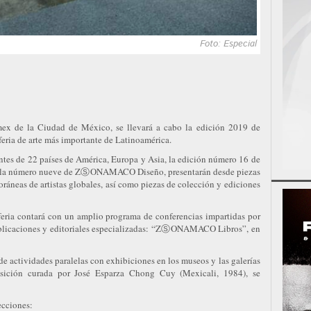
Foto: Especial
mex de la Ciudad de México, se llevará a cabo la edición 2019 de
ia de arte más importante de Latinoamérica.
ntes de 22 países de América, Europa y Asia, la edición número 16 de
 número nueve de ZⓈONAMACO Diseño, presentarán desde piezas
ráneas de artistas globales, así como piezas de colección y ediciones
 feria contará con un amplio programa de conferencias impartidas por
ublicaciones y editoriales especializadas: “ZⓈONAMACO Libros”, en
e actividades paralelas con exhibiciones en los museos y las galerías
osición curada por José Esparza Chong Cuy (Mexicali, 1984), se
cciones: