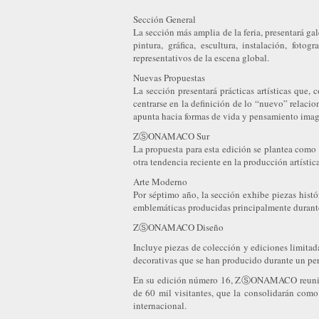
Sección General
La sección más amplia de la feria, presentará gal
pintura, gráfica, escultura, instalación, fot
representativos de la escena global.
Nuevas Propuestas
La sección presentará prácticas artísticas que,
centrarse en la definición de lo “nuevo” relacio
apunta hacia formas de vida y pensamiento imag
ZⓈONAMACO Sur
La propuesta para esta edición se plantea como
otra tendencia reciente en la producción artístic
Arte Moderno
Por séptimo año, la sección exhibe piezas histó
emblemáticas producidas principalmente durante
ZⓈONAMACO Diseño
Incluye piezas de colección y ediciones limitada
decorativas que se han producido durante un pe
En su edición número 16, ZⓈONAMACO reunirá a 
de 60 mil visitantes, que la consolidarán como 
internacional.