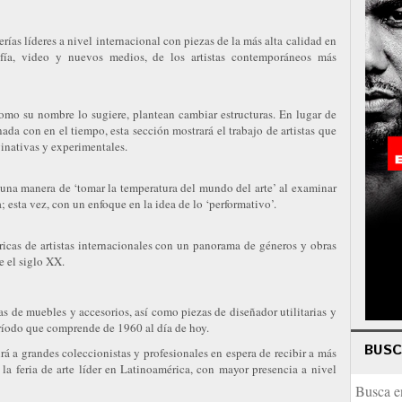
erías líderes a nivel internacional con piezas de la más alta calidad en
ografía, video y nuevos medios, de los artistas contemporáneos más
 como su nombre lo sugiere, plantean cambiar estructuras. En lugar de
nada con en el tiempo, esta sección mostrará el trabajo de artistas que
inativas y experimentales.
 una manera de ‘tomar la temperatura del mundo del arte’ al examinar
a; esta vez, con un enfoque en la idea de lo ‘performativo’.
ricas de artistas internacionales con un panorama de géneros y obras
 el siglo XX.
s de muebles y accesorios, así como piezas de diseñador utilitarias y
ríodo que comprende de 1960 al día de hoy.
BUS
grandes coleccionistas y profesionales en espera de recibir a más
la feria de arte líder en Latinoamérica, con mayor presencia a nivel