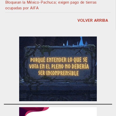
Bloquean la México-Pachuca; exigen pago de tierras
ocupadas por AIFA
VOLVER ARRIBA