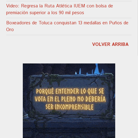
Video: Regresa la Ruta Atlética IUEM con bolsa de
premiación superior a los 90 mil pesos
Boxeadores de Toluca conquistan 13 medallas en Puños de
Oro
VOLVER ARRIBA