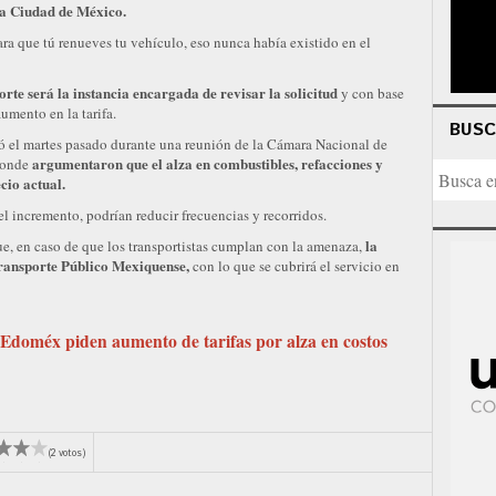
la Ciudad de México.
a que tú renueves tu vehículo, eso nunca había existido en el
porte será la instancia encargada de revisar la solicitud
y con base
umento en la tarifa.
BUS
ntó el martes pasado durante una reunión de la Cámara Nacional de
argumentaron que el alza en combustibles, refacciones y
 donde
cio actual.
el incremento, podrían reducir frecuencias y recorridos.
la
ue, en caso de que los transportistas cumplan con la amenaza,
Transporte Público Mexiquense,
con lo que se cubrirá el servicio en
#Edoméx piden aumento de tarifas por alza en costos
(2 votos)