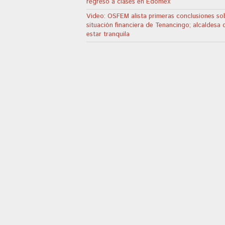
regreso a clases en Edoméx
Video: OSFEM alista primeras conclusiones sob
situación financiera de Tenancingo; alcaldesa 
estar tranquila