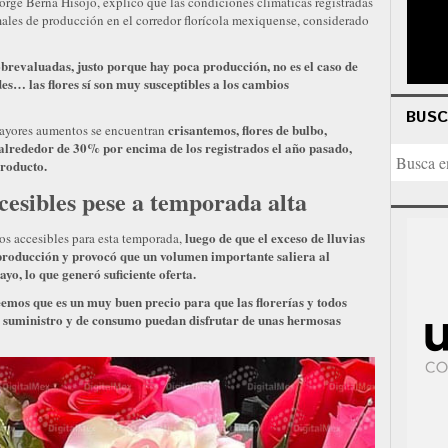
Jorge Berna Hisojo, explicó que las condiciones climáticas registradas
ales de producción en el corredor florícola mexiquense, considerado
obrevaluadas, justo porque hay poca producción, no es el caso de
des… las flores sí son muy susceptibles a los cambios
BUS
crisantemos, flores de bulbo,
 mayores aumentos se encuentran
n alrededor de 30% por encima de los registrados el año pasado,
producto.
cesibles pese a temporada alta
luego de que el exceso de lluvias
dos accesibles para esta temporada,
producción y provocó que un volumen importante saliera al
o, lo que generó suficiente oferta.
eemos que es un muy buen precio para que las florerías y todos
l suministro y de consumo puedan disfrutar de unas hermosas