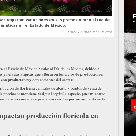
os registran variaciones en sus precios rumbo al Día de
limáticas en el Estado de México.
Foto: Emmanuel Guevara
debido a
 en el Estado de México rumbo al Día de las Madres,
s y heladas atípicas que alteraron los ciclos de producción en
o con productores y comerciantes del sector.
bución de flor hacia centrales de abasto y puntos de venta de
 precios se mantiene desigual según la especie, pues mientras
omo la rosa conservan precios accesibles por un aumento en la
mpactan producción florícola en