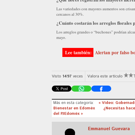
Las variedades con mayores aumentos son crisant
cercanos al 30%.
¿Cuánto costarán los arreglos florales 
Los arreglos grandes o “buchones” podrían alcan
mayo.
Alertan por falso b
Visto
1497
veces
Valora este artículo
Más en esta categoría:
« Video: Gobernad
Bienestar en Edoméx
¿Necesitas hacer
del PJEdoméx »
Emmanuel Guevara