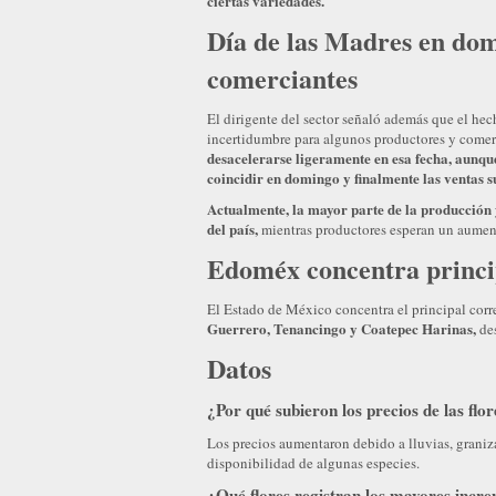
ciertas variedades.
Día de las Madres en do
comerciantes
El dirigente del sector señaló además que el he
incertidumbre para algunos productores y comer
desacelerarse ligeramente en esa fecha, aunqu
coincidir en domingo y finalmente las ventas s
Actualmente, la mayor parte de la producción y
del país,
mientras productores esperan un aument
Edoméx concentra princip
El Estado de México concentra el principal corr
Guerrero, Tenancingo y Coatepec Harinas,
des
Datos
¿Por qué subieron los precios de las fl
Los precios aumentaron debido a lluvias, graniza
disponibilidad de algunas especies.
¿Qué flores registran los mayores incr