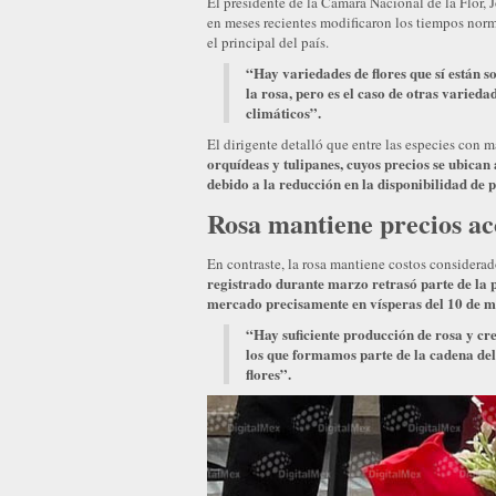
El presidente de la Cámara Nacional de la Flor, 
en meses recientes modificaron los tiempos norm
el principal del país.
“Hay variedades de flores que sí están s
la rosa, pero es el caso de otras varieda
climáticos”.
El dirigente detalló que entre las especies con
orquídeas y tulipanes, cuyos precios se ubica
debido a la reducción en la disponibilidad de 
Rosa mantiene precios ac
En contraste, la rosa mantiene costos considera
registrado durante marzo retrasó parte de la 
mercado precisamente en vísperas del 10 de may
“Hay suficiente producción de rosa y cr
los que formamos parte de la cadena de
flores”.