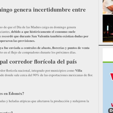
mingo genera incertidumbre entre
cho de que el Día de las Madres caiga en domingo genera
debido a que históricamente el consumo suele
ciantes,
e recordó que durante San Valentín también existían dudas por
uperaron las previsiones.
a fue enviada a centrales de abasto, florerías y puntos de venta
o en el flujo de compradores durante los próximos días.
al corredor florícola del país
Villa
edor florícola nacional, integrado por municipios como
de donde sale cerca del 90% de las exportaciones mexicanas de flor.
ores en Edoméx?
das y heladas atípicas que afectaron la producción y redujeron la
ementos?