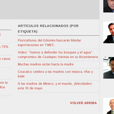
ARTÍCULOS RELACIONADOS (POR
ETIQUETA)
l
Floricultores del Edoméx buscarán blindar
exportaciones en T-MEC
ta 75%
Video: “Vamos a defender los bosques y el agua”:
compromiso de Coatepec Harinas en su Bicentenario
y casos
Muchas madres están hasta la madre
Coacalco celebra a las madres con música, rifas y
baile
re la
A las madres de México, y el mundo, ¡felicidades!
dice
este 10 de mayo
VOLVER ARRIBA