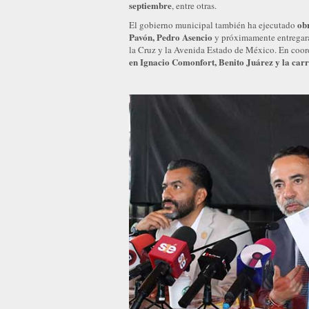
septiembre
, entre otras.
ob
El gobierno municipal también ha ejecutado
Pavón, Pedro Asencio
y próximamente entregará 
la Cruz y la Avenida Estado de México. En coo
en Ignacio Comonfort, Benito Juárez y la ca