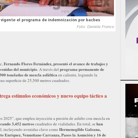
 vigente el programa de indemnización por baches
Foto: Daniela Franco
Fernando Flores Fernández, presentó el avance de trabajos y
ec,
avenidas del municipio
programa permanente de
. A través del
300 toneladas de mezcla asfáltica
en caliente, logrando la
 una superficie de 25,500 metros cuadrados.
rega estímulos económicos y nuevo equipo táctico a
s 2025”, que emplea inyección a presión de asfalto con mezcla en
cando 3,452 metros
han
cuadrados de vialidades. En total, se
Hermenegildo Galeana,
al, incluyendo avenidas clave como
o Enríquez, Venustiano Carranza, Paseo la Asunción y 16 de