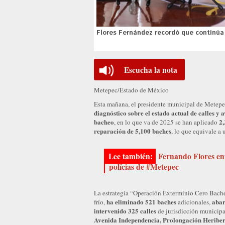
Flores Fernández recordó que continúa
Escucha la nota
Metepec/Estado de México
Esta mañana, el presidente municipal de Metep
diagnóstico sobre el estado actual de calles y 
bacheo
2,
, en lo que va de 2025 se han aplicado
reparación de 5,100 baches
, lo que equivale a
Fernando Flores ent
polícias de #Metepec
La estrategia “Operación Exterminio Cero Bache
ha eliminado 521 baches
abar
frío,
adicionales,
intervenido 325 calles
de jurisdicción municip
Avenida Independencia, Prolongación Heribert