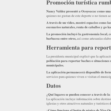
Promoción turística rum
Nancy Valdez presentó a Ocoyoacac como una o
quienes no gustan de este deporte o no tienen acc
A través de un video, mostró espacios como las 
escenarios naturales, renta de caballos y go ka
La promoción incluyó la gastronomía local, con
barbacoa entre otros,
así como artesanías elabo
Herramienta para report
La presidenta municipal explicó que la aplicac
población para reportar baches o situaciones so
municipales.
La aplicación permanecerá disponible de form
servicios para quienes viven o visitan el munici
Datos
¿Qué lugares se pueden conocer a través de l
La aplicación incluye información sobre destino
iglesias y otros atractivos naturales y turísticos
¿Cómo funciona el botón de pánico de Vive O