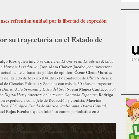
nses refrendan unidad por la libertad de expresión
or su trayectoria en el Estado de
algo Ríos,
quien inició su carrera en
El Universal Estado de México
José Alam Chávez Jacobo,
 de
Marcaje Legislativo
;
con trayectoria
Óscar Glenn Morales
y actualmente columnista y líder de opinión;
oma del Estado de México (UAEMéx) y conductor de
Ultra Noticias
;
d de Ciencias Políticas y Sociales con más de 30 años de trayectoria;
Noemí Muñoz Cantú,
l Diario
,
Acta Semanal
y
Extra del Sol
;
con 34
Rodrigo
 de
DigitalMex
y directora de la revista
Ganando Espacios
;
Macrina
on experiencia como jefe de Redacción y cronista;
oluca
,
El Gráfico Estado de México
,
Radiorama
,
Diario Capital
,
ael Rojas Escobar
, quien inició su carrera periodística en
8