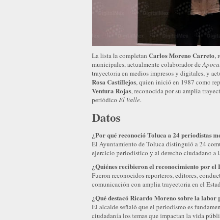
Carlos Moreno Carreto
La lista la completan
, 
municipales, actualmente colaborador de
Apocal
trayectoria en medios impresos y digitales, y ac
Rosa Castillejos
, quien inició en 1987 como re
Ventura Rojas
, reconocida por su amplia trayec
periódico
El Valle
.
Datos
¿Por qué reconoció Toluca a 24 periodistas m
El Ayuntamiento de Toluca distinguió a 24 comu
ejercicio periodístico y al derecho ciudadano a 
¿Quiénes recibieron el reconocimiento por el 
Fueron reconocidos reporteros, editores, conduct
comunicación con amplia trayectoria en el Esta
¿Qué destacó Ricardo Moreno sobre la labor p
El alcalde señaló que el periodismo es fundamen
ciudadanía los temas que impactan la vida públi