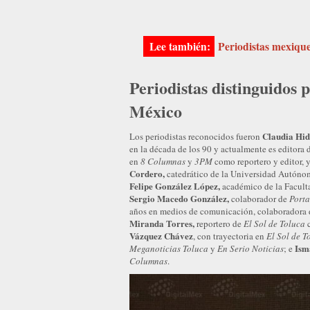
Periodistas mexique
Periodistas distinguidos p
México
Claudia Hid
Los periodistas reconocidos fueron
en la década de los 90 y actualmente es editora
en
8 Columnas
y
3PM
como reportero y editor, 
Cordero,
catedrático de la Universidad Autón
Felipe González López,
académico de la Faculta
Sergio Macedo González,
colaborador de
Porta
años en medios de comunicación, colaboradora
Miranda Torres,
reportero de
El Sol de Toluca
c
Vázquez Chávez
, con trayectoria en
El Sol de T
Ism
Meganoticias Toluca
y
En Serio Noticias
; e
Columnas
.