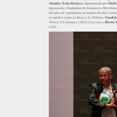
Alondra Ávila Romero
Melis
, representada por
trayectoria y fundadora de
Semanario Meridian
décadas de experiencia en medios locales e inte
Guadalu
en medios como
La Raza
y
La Tribuna
;
Héctor 
Toluca
,
8 Columnas
y
Directivo.com
; y
Calle
.