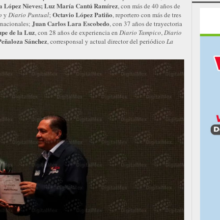
a López Nieves; Luz María Cantú Ramírez
, con más de 40 años de
Octavio López Patiño
o
y
Diario Puntual
;
, reportero con más de tres
Juan Carlos Lara Escobedo
rnacionales;
, con 37 años de trayectoria
pe de la Luz
, con 28 años de experiencia en
Diario Tampico
,
Diario
Peñaloza Sánchez
, corresponsal y actual director del periódico
La