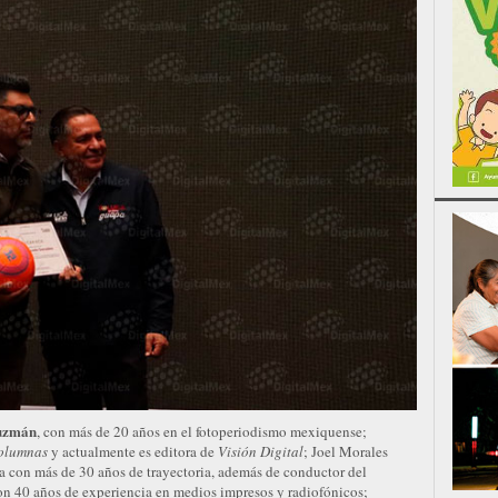
uzmán
, con más de 20 años en el fotoperiodismo mexiquense;
olumnas
y actualmente es editora de
Visión Digital
; Joel Morales
ta con más de 30 años de trayectoria, además de conductor del
con 40 años de experiencia en medios impresos y radiofónicos;