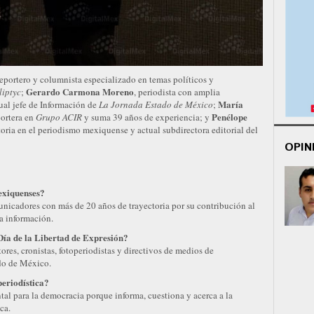
reportero y columnista especializado en temas políticos y
Gerardo Carmona Moreno
iptyc
;
, periodista con amplia
María
tual jefe de Información de
La Jornada Estado de México
;
Penélope
portera en
Grupo ACIR
y suma 39 años de experiencia; y
toria en el periodismo mexiquense y actual subdirectora editorial del
OPIN
exiquenses?
nicadores con más de 20 años de trayectoria por su contribución al
la información.
Día de la Libertad de Expresión?
ores, cronistas, fotoperiodistas y directivos de medios de
do de México.
eriodística?
tal para la democracia porque informa, cuestiona y acerca a la
ca.