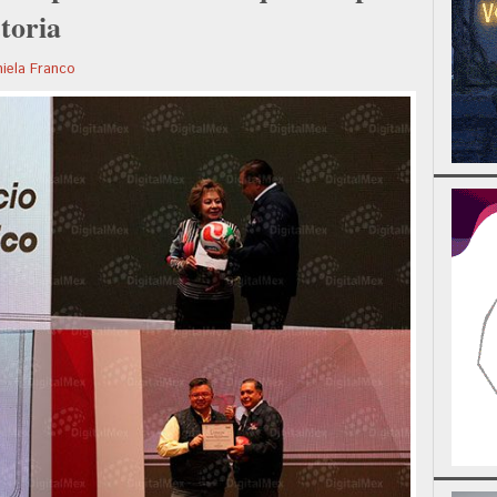
toria
iela Franco