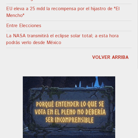
EU eleva a 25 mdd la recompensa por el hijastro de "El
Mencho"
Entre Elecciones
La NASA transmitirá el eclipse solar total; a esta hora
podrás verlo desde México
VOLVER ARRIBA