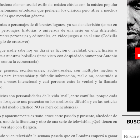
fusiona elementos del estilo de música clásica con la música popular
 melómanos ortodoxos que prefieren los clásicos pero atrae a muchos
cales que mezclan géneros.
torias o personajes de diferentes lugares, ya sea de televisión (como en
 personajes, historias o universos de una serie en otra diferente).
rentes personajes y editoriales, en videojuegos o en el cine (Godzilla
plo de crossover).
e nadie sabe hoy en día si es ficción o realidad, ciencia ficción o
les a nuestros bolsillos (tema visto con despiadado humor por Antonio
 contra la econocracia).
éneros, escritos-orales, audiovisuales, con múltiples medios e
s para intercambiar y difundir información, real o no, construida o
 a veces intencional y casi perverso entre la verdad y la llamada
do.
icios con personalidades de la vida ¨real¨, entre comillas, porque cada
 los que se nos presentan en los medios de difusión y en las noticias
as del medio artístico NO es mera coincidencia).
 y aparentemente extraño cruce entre pasado y presente, alrededor de
, uno de la literatura y otro de una serie de televisión. ¿Qué tienen en
BUS
 ver algo con Bélgica.
ando vi en televisión la semana pasada que en Londres empezó a ganar