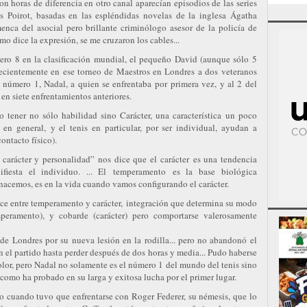
n horas de diferencia en otro canal aparecían episodios de las series
s Poirot, basadas en las espléndidas novelas de la inglesa Ágatha
menca del asocial pero brillante criminólogo asesor de la policía de
mo dice la expresión, se me cruzaron los cables...
ro 8 en la clasificación mundial, el pequeño David (aunque sólo 5
 recientemente en ese torneo de Maestros en Londres a dos veteranos
l número 1, Nadal, a quien se enfrentaba por primera vez, y al 2 del
en siete enfrentamientos anteriores.
o tener no sólo habilidad sino Carácter, una característica un poco
en general, y el tenis en particular, por ser individual, ayudan a
contacto físico).
 carácter y personalidad” nos dice que el carácter es una tendencia
iesta el individuo. ... El temperamento es la base biológica
nacemos, es en la vida cuando vamos configurando el carácter.
uce entre temperamento y carácter, integración que determina su modo
peramento), y cobarde (carácter) pero comportarse valerosamente
 de Londres por su nueva lesión en la rodilla... pero no abandonó el
 el partido hasta perder después de dos horas y media... Pudo haberse
olor, pero Nadal no solamente es el número 1 del mundo del tenis sino
mo ha probado en su larga y exitosa lucha por el primer lugar.
no cuando tuvo que enfrentarse con Roger Federer, su némesis, que lo