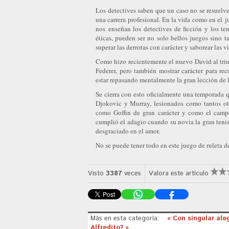
Los detectives saben que un caso no se resuelv
una carrera profesional. En la vida como en el ju
nos enseñan los detectives de ficción y los ten
éticas, pueden ser no solo bellos juegos sino t
superar las derrotas con carácter y saborear las 
Como hizo recientemente el nuevo David al triu
Federer, pero también mostrar carácter para rec
estar repasando mentalmente la gran lección de l
Se cierra con esto oficialmente una temporada q
Djokovic y Murray, lesionados como tantos ot
como Goffin de gran carácter y como el campe
cumplió el adagio cuando su novia la gran teni
desgraciado en el amor.
No se puede tener todo en este juego de ruleta de
Visto
3387
veces
Valora este artículo
Más en esta categoría:
« Con singular ale
Alfredito? »