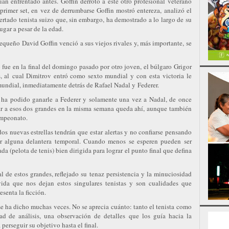
an enfrentado antes. Goffin derrotó a este otro profesional veterano
 primer set, en vez de derrumbarse Goffin mostró entereza, analizó el
ertado tenista suizo que, sin embargo, ha demostrado a lo largo de su
lugar a pesar de la edad.
 pequeño David Goffin venció a sus viejos rivales y, más importante, se
 fue en la final del domingo pasado por otro joven, el búlgaro Grigor
, al cual Dimitrov entró como sexto mundial y con esta victoria le
 mundial, inmediatamente detrás de Rafael Nadal y Federer.
o ha podido ganarle a Federer y solamente una vez a Nadal, de once
tar a esos dos grandes en la misma semana queda ahí, aunque también
campeonato.
 dos nuevas estrellas tendrán que estar alertas y no confiarse pensando
var alguna delantera temporal. Cuando menos se esperen pueden ser
a (pelota de tenis) bien dirigida para lograr el punto final que defina
ial de estos grandes, reflejado su tenaz persistencia y la minuciosidad
vida que nos dejan estos singulares tenistas y son cualidades que
esenta la ficción.
 se ha dicho muchas veces. No se aprecia cuánto: tanto el tenista como
ad de análisis, una observación de detalles que los guía hacia la
 perseguir su objetivo hasta el final.