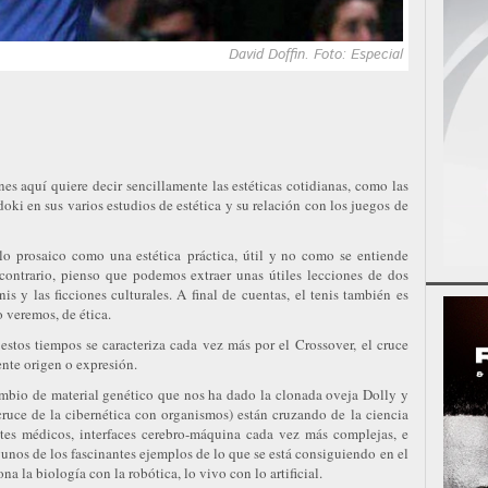
David Doffin. Foto: Especial
nes aquí quiere decir sencillamente las estéticas cotidianas, como las
ki en sus varios estudios de estética y su relación con los juegos de
 lo prosaico como una estética práctica, útil y no como se entiende
contrario, pienso que podemos extraer unas útiles lecciones de dos
s y las ficciones culturales. A final de cuentas, el tenis también es
o veremos, de ética.
estos tiempos se caracteriza cada vez más por el Crossover, el cruce
nte origen o expresión.
mbio de material genético que nos ha dado la clonada oveja Dolly y
ruce de la cibernética con organismos) están cruzando de la ciencia
ntes médicos, interfaces cerebro-máquina cada vez más complejas, e
unos de los fascinantes ejemplos de lo que se está consiguiendo en el
a la biología con la robótica, lo vivo con lo artificial.