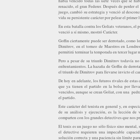
había vencido todas las siete veces que se habí
renacido, el gran Federer. Después de perder el
juego, cambió su estrategia y venció al desconc
vida su persistente carácter por pelear el primer 
En esta batalla contra los Goliats veteranos, el
venció a sí mismo, mostró Carácter.
Goffin ciertamente puede ser derrotado, como lo
Dimitrov, en el torneo de Maestros en Londres
permitirá terminar la temporada en tercer lugar
Pero a pesar de su triunfo Dimitrov todavía n
enfrentamientos. La hazaña de Goffin de derro
el triunfo de Dimitrov para llevarse invicto el 
De hoy en adelante, los futuros rivales de estas
que ya tienen el partido en la bolsa por lle
vencidos, aunque se crean Goliat, con una pedrad
el partido.
Este carácter del tenista en general y, en espec
de su análisis y ejecución, es la lección de 
comparten con los grandes detectives que nos pr
El tenis es un juego no sólo físico sino mental,
el detective requieren una impecable capacid
solución correcta y una paciencia sin límite para