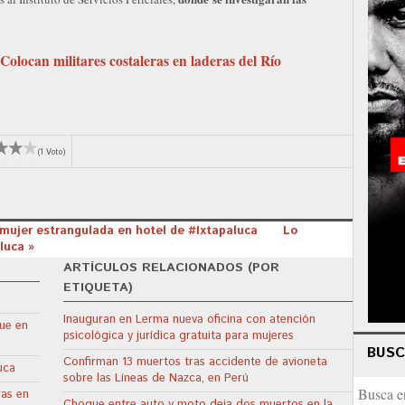
locan militares costaleras en laderas del Río
(1 Voto)
a mujer estrangulada en hotel de #Ixtapaluca
Lo
luca »
ARTÍCULOS RELACIONADOS (POR
ETIQUETA)
Inauguran en Lerma nueva oficina con atención
ue en
psicológica y jurídica gratuita para mujeres
BUS
Confirman 13 muertos tras accidente de avioneta
uca
sobre las Líneas de Nazca, en Perú
ras en
Choque entre auto y moto deja dos muertos en la