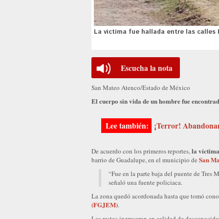
La víctima fue hallada entre las calles
Escucha la nota
San Mateo Atenco/Estado de México
El cuerpo sin vida de un hombre fue encontrad
¡Terror! Abandonan
la víctima
De acuerdo con los primeros reportes,
San Ma
barrio de Guadalupe, en el municipio de
“Fue en la parte baja del puente de Tres M
señaló una fuente policiaca.
La zona quedó acordonada hasta que tomó cono
(FGJEM)
.
Los restos ingresaron en calidad de desconocidos 