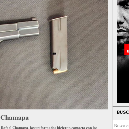
BUS
l Chamapa
an Rafael Chamapa
los uniformados hicieron contacto con los
,