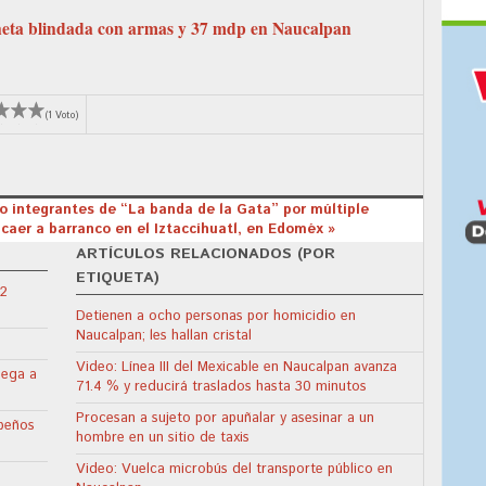
eta blindada con armas y 37 mdp en Naucalpan
(1 Voto)
o integrantes de “La banda de la Gata” por múltiple
 caer a barranco en el Iztaccíhuatl, en Edoméx »
ARTÍCULOS RELACIONADOS (POR
ETIQUETA)
22
Detienen a ocho personas por homicidio en
Naucalpan; les hallan cristal
Video: Línea III del Mexicable en Naucalpan avanza
lega a
71.4 % y reducirá traslados hasta 30 minutos
Procesan a sujeto por apuñalar y asesinar a un
apeños
hombre en un sitio de taxis
Video: Vuelca microbús del transporte público en