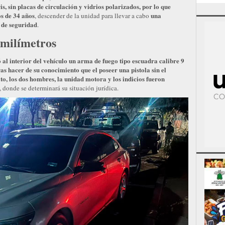
s, sin placas de circulación y vidrios polarizados, por lo que
s de 34 años
una
, descender de la unidad para llevar a cabo
s de seguridad
.
 milímetros
ó al interior del vehículo un arma de fuego tipo escuadra calibre 9
ras hacer de su conocimiento que el poseer una pistola sin el
ito, los dos hombres, la unidad motora y los indicios fueron
, donde se determinará su situación jurídica.