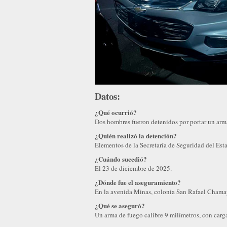
Datos:
¿Qué ocurrió?
Dos hombres fueron detenidos por portar un arm
¿Quién realizó la detención?
Elementos de la Secretaría de Seguridad del Est
¿Cuándo sucedió?
El 23 de diciembre de 2025.
¿Dónde fue el aseguramiento?
En la avenida Minas, colonia San Rafael Chama
¿Qué se aseguró?
Un arma de fuego calibre 9 milímetros, con carga