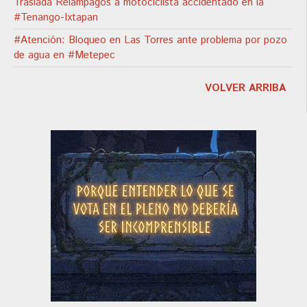
Traslada Relámpagos a motociclista accidentado en la
#Tenango-Ixtapan
#Atención: Bloqueo en Las Torres ante problema por pozo
de agua en #Metepec
VOLVER ARRIBA