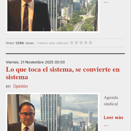
...
Visto
1286
veces
Valora este artículo
Viernes, 21 Noviembre 2025 00:00
Lo que toca el sistema, se convierte en
sistema
en
Opinión
Agenda
sindical
Leer más
...