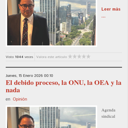
Leer más
...
Visto
1044
veces
Valora este artículo
Jueves, 15 Enero 2026 00:10
El debido proceso, la ONU, la OEA y la
nada
en
Opinión
Agenda
sindical