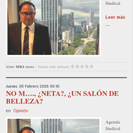
Sindical
Leer más
...
Visto
1083
veces
Valora este artículo
Jueves, 05 Febrero 2026 00:10
NO M…., ¿NETA?, ¿UN SALÓN DE
BELLEZA?
en
Opinión
Agenda
Sindical