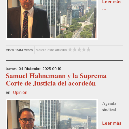
Leer más
...
Visto
1503
veces
Valora este artículo
Jueves, 04 Diciembre 2025 00:10
Samuel Hahnemann y la Suprema
Corte de Justicia del acordeón
en
Opinión
Agenda
sindical
Leer más