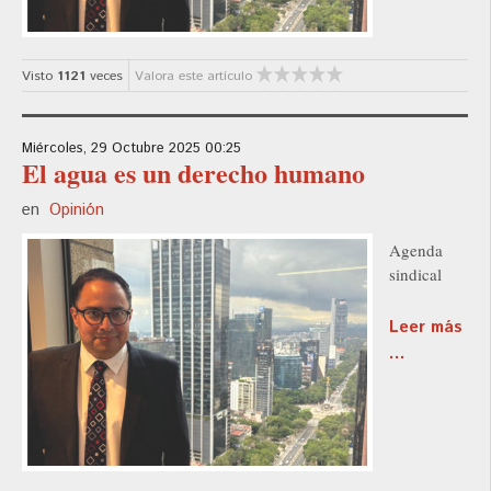
Visto
1121
veces
Valora este artículo
Miércoles, 29 Octubre 2025 00:25
El agua es un derecho humano
en
Opinión
Agenda
sindical
Leer más
...