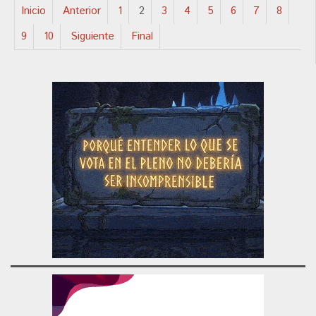
Inicio
Anterior
1
2
3
4
5
6
7
8
9
10
Siguiente
Final