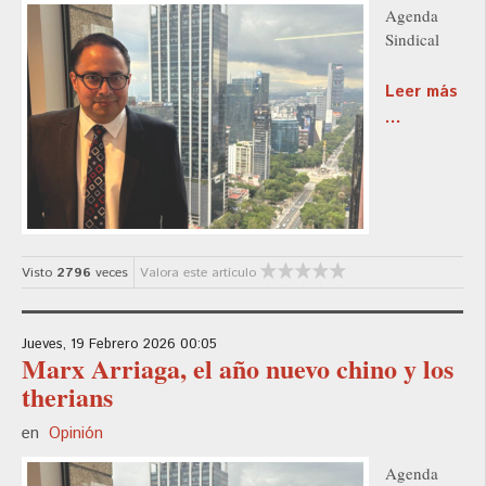
Agenda
Sindical
Leer más
...
Visto
2796
veces
Valora este artículo
Jueves, 19 Febrero 2026 00:05
Marx Arriaga, el año nuevo chino y los
therians
en
Opinión
Agenda