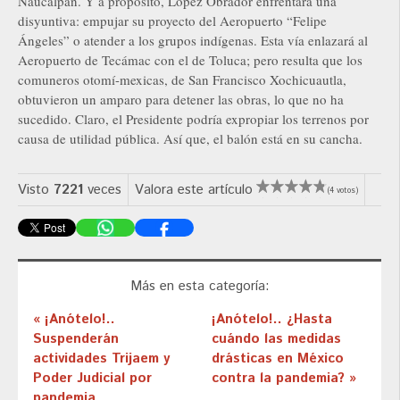
Naucalpan. Y a propósito, López Obrador enfrentará una
disyuntiva: empujar su proyecto del Aeropuerto “Felipe
Ángeles” o atender a los grupos indígenas. Esta vía enlazará al
Aeropuerto de Tecámac con el de Toluca; pero resulta que los
comuneros otomí-mexicas, de San Francisco Xochicuautla,
obtuvieron un amparo para detener las obras, lo que no ha
sucedido. Claro, el Presidente podría expropiar los terrenos por
causa de utilidad pública. Así que, el balón está en su cancha.
Visto
7221
veces
Valora este artículo
(4 votos)
Más en esta categoría:
« ¡Anótelo!..
¡Anótelo!.. ¿Hasta
Suspenderán
cuándo las medidas
actividades Trijaem y
drásticas en México
Poder Judicial por
contra la pandemia? »
pandemia