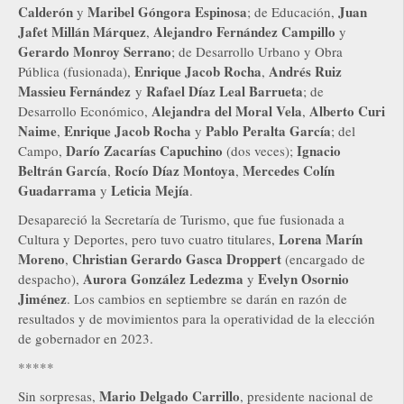
Calderón
Maribel Góngora Espinosa
Juan
y
; de Educación,
Jafet Millán Márquez
Alejandro Fernández Campillo
,
y
Gerardo Monroy Serrano
; de Desarrollo Urbano y Obra
Enrique Jacob Rocha
Andrés Ruiz
Pública (fusionada),
,
Massieu Fernández
Rafael Díaz Leal Barrueta
y
; de
Alejandra del Moral Vela
Alberto Curi
Desarrollo Económico,
,
Naime
Enrique Jacob Rocha
Pablo Peralta García
,
y
; del
Darío Zacarías Capuchino
Ignacio
Campo,
(dos veces);
Beltrán García
Rocío Díaz Montoya
Mercedes Colín
,
,
Guadarrama
Leticia Mejía
y
.
Desapareció la Secretaría de Turismo, que fue fusionada a
Lorena Marín
Cultura y Deportes, pero tuvo cuatro titulares,
Moreno
Christian Gerardo Gasca Droppert
,
(encargado de
Aurora González Ledezma
Evelyn Osornio
despacho),
y
Jiménez
. Los cambios en septiembre se darán en razón de
resultados y de movimientos para la operatividad de la elección
de gobernador en 2023.
*****
Mario Delgado Carrillo
Sin sorpresas,
, presidente nacional de