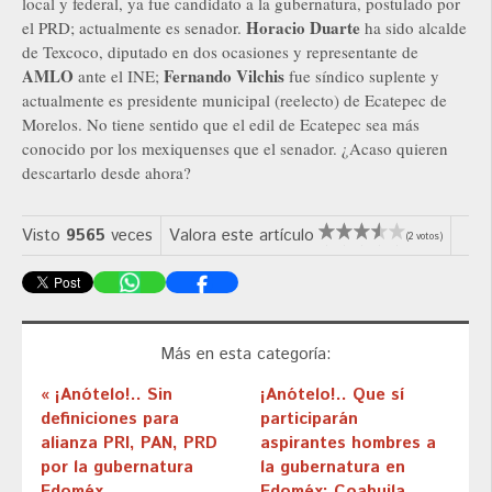
local y federal, ya fue candidato a la gubernatura, postulado por
Horacio Duarte
el PRD; actualmente es senador.
ha sido alcalde
de Texcoco, diputado en dos ocasiones y representante de
AMLO
Fernando Vilchis
ante el INE;
fue síndico suplente y
actualmente es presidente municipal (reelecto) de Ecatepec de
Morelos. No tiene sentido que el edil de Ecatepec sea más
conocido por los mexiquenses que el senador. ¿Acaso quieren
descartarlo desde ahora?
Visto
9565
veces
Valora este artículo
(2 votos)
Más en esta categoría:
« ¡Anótelo!.. Sin
¡Anótelo!.. Que sí
definiciones para
participarán
alianza PRI, PAN, PRD
aspirantes hombres a
por la gubernatura
la gubernatura en
Edoméx
Edoméx; Coahuila,