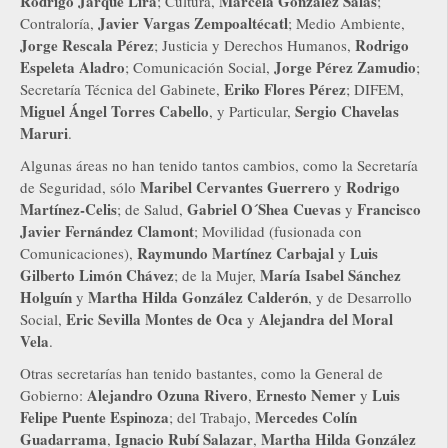
Rodrigo Jarque Lira
Marcela González Salas
; Cultura,
;
Javier Vargas Zempoaltécatl
Contraloría,
; Medio Ambiente,
Jorge Rescala Pérez
Rodrigo
; Justicia y Derechos Humanos,
Espeleta Aladro
Jorge Pérez Zamudio
; Comunicación Social,
;
Eriko Flores Pérez
Secretaría Técnica del Gabinete,
; DIFEM,
Miguel Ángel Torres Cabello
Sergio Chavelas
, y Particular,
Maruri
.
Algunas áreas no han tenido tantos cambios, como la Secretaría
Maribel Cervantes Guerrero
Rodrigo
de Seguridad, sólo
y
Martínez-Celis
Gabriel O´Shea Cuevas
Francisco
; de Salud,
y
Javier Fernández Clamont
; Movilidad (fusionada con
Raymundo Martínez Carbajal
Luis
Comunicaciones),
y
Gilberto Limón Chávez
María Isabel Sánchez
; de la Mujer,
Holguín
Martha Hilda González Calderón
y
, y de Desarrollo
Eric Sevilla Montes de Oca
Alejandra del Moral
Social,
y
Vela
.
Otras secretarías han tenido bastantes, como la General de
Alejandro Ozuna Rivero
Ernesto Nemer
Luis
Gobierno:
,
y
Felipe Puente Espinoza
Mercedes Colín
; del Trabajo,
Guadarrama
Ignacio Rubí Salazar
Martha Hilda González
,
,