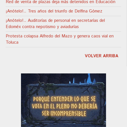
Red de venta de plazas deja más detenidos en Educación
¡Anótelo!.. Tres años del triunfo de Delfina Gómez
¡Anótelo!.. Auditorías de personal en secretarías del
Edoméx contra nepotismo y aviadurías
Protesta colapsa Alfredo del Mazo y genera caos vial en
Toluca
VOLVER ARRIBA