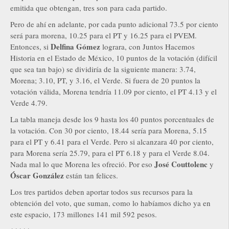
emitida que obtengan, tres son para cada partido.
Pero de ahí en adelante, por cada punto adicional 73.5 por ciento
será para morena, 10.25 para el PT y 16.25 para el PVEM.
Delfina Gómez
Entonces, si
lograra, con Juntos Hacemos
Historia en el Estado de México, 10 puntos de la votación (difícil
que sea tan bajo) se dividiría de la siguiente manera: 3.74,
Morena; 3.10, PT, y 3.16, el Verde. Si fuera de 20 puntos la
votación válida, Morena tendría 11.09 por ciento, el PT 4.13 y el
Verde 4.79.
La tabla maneja desde los 9 hasta los 40 puntos porcentuales de
la votación. Con 30 por ciento, 18.44 sería para Morena, 5.15
para el PT y 6.41 para el Verde. Pero si alcanzara 40 por ciento,
para Morena sería 25.79, para el PT 6.18 y para el Verde 8.04.
José Couttolenc
Nada mal lo que Morena les ofreció. Por eso
y
Óscar González
están tan felices.
Los tres partidos deben aportar todos sus recursos para la
obtención del voto, que suman, como lo habíamos dicho ya en
este espacio, 173 millones 141 mil 592 pesos.