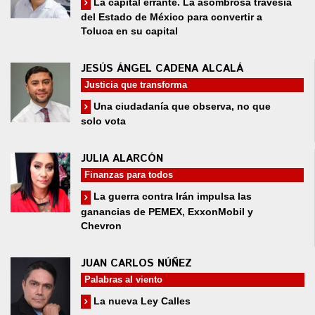
La capital errante. La asombrosa travesía
del Estado de México para convertir a
Toluca en su capital
JESÚS ÁNGEL CADENA ALCALÁ
Justicia que transforma
Una ciudadanía que observa, no que
solo vota
JULIA ALARCÓN
Finanzas para todos
La guerra contra Irán impulsa las
ganancias de PEMEX, ExxonMobil y
Chevron
JUAN CARLOS NÚÑEZ
Palabras al viento
La nueva Ley Calles