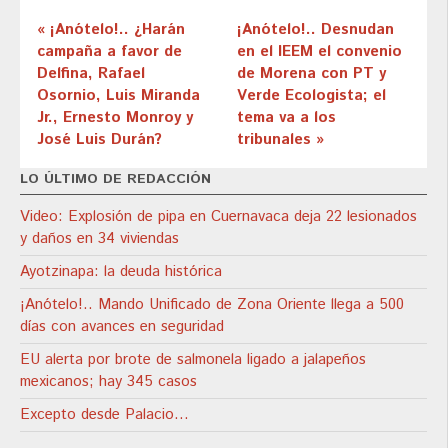
« ¡Anótelo!.. ¿Harán
¡Anótelo!.. Desnudan
campaña a favor de
en el IEEM el convenio
Delfina, Rafael
de Morena con PT y
Osornio, Luis Miranda
Verde Ecologista; el
Jr., Ernesto Monroy y
tema va a los
José Luis Durán?
tribunales »
LO ÚLTIMO DE REDACCIÓN
Video: Explosión de pipa en Cuernavaca deja 22 lesionados
y daños en 34 viviendas
Ayotzinapa: la deuda histórica
¡Anótelo!.. Mando Unificado de Zona Oriente llega a 500
días con avances en seguridad
EU alerta por brote de salmonela ligado a jalapeños
mexicanos; hay 345 casos
Excepto desde Palacio…