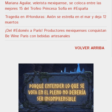
Mariana Aguilar, velerista mexiquense, se coloca entre las
mejores 15 del Trofeo Princesa Sofía en #España
Tragedia en #Honduras: Avión se estrella en el mar y deja 12
muertos
¡Del #Edoméx a París! Productores mexiquenses conquistan
Be Wine Paris con bebidas artesanales
VOLVER ARRIBA