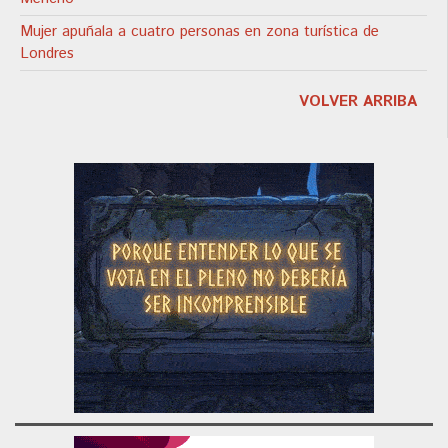
Mujer apuñala a cuatro personas en zona turística de
Londres
VOLVER ARRIBA