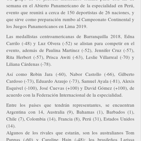
semana en el Abierto Panamericano de la especialidad en Perú,
evento que reunirá a cerca de 150 deportistas de 26 naciones, y
que sirve como preparación rumbo al Campeonato Continental y
los Juegos Panamericanos en Lima 2019.
Las medallistas centroamericanas de Barranquilla 2018, Edna
Carrilo (-48) y Luz Olvera (-52) se alistan para competir en el
evento, además de Paulina Martínez (-52), Jennifer Cruz (-57),
Rita Herbert (-57), Prisca Awiti (-63), Leslie Villarreal (-70) y
Liliana Cárdenas (-78).
Así como Robin Jara (-60), Nabor Castollo (-66), Gilberto
Cardoso (-73), Eduardo Araujo (-73), Samuel Ayala (-81), Alexis
Esquivel (-100), José Cuevas (+100) y David Gómez (+100), de
acuerdo con la Federación Internacional de la especialidad.
Entre los países que tendrán representantes, se encuentran
Argentina con 14, Australia (9), Bahamas (1), Barbados (1),
Chile (7), Colombia (14), Francia (8), Perú (31), Estados Unidos
(14).
Algunos de los rivales que estarán, son los australianos Tom
Pappas (-60) y Caroline Hain (-48); los brasileños Larissa