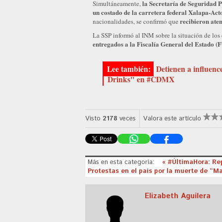
la Secretaría de Seguridad 
Simultáneamente,
un costado de la carretera federal Xalapa-Act
recibieron aten
nacionalidades, se confirmó que
La SSP informó al INM sobre la situación de los 
entregados a la Fiscalía General del Estado 
Detienen a influenc
Drinks" en #CDMX
Visto
2178
veces
Valora este artículo
Más en esta categoría:
« #ÚltimaHora: Re
Protestas en el país por la muerte de “M
Elizabeth Aguilera