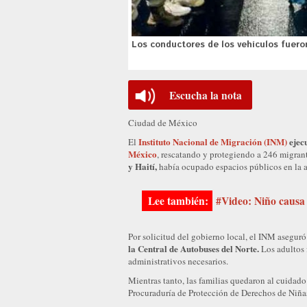
Los conductores de los vehículos fuero
Escucha la nota
Ciudad de México
Instituto Nacional de Migración (INM)
ejecu
El
México
, rescatando y protegiendo a 246 migran
y Haití,
había ocupado espacios públicos en la a
#Video: Niño causa
Por solicitud del gobierno local, el INM aseguró
la Central de Autobuses del Norte.
Los adultos f
administrativos necesarios.
Mientras tanto, las familias quedaron al cuidado 
Procuraduría de Protección de Derechos de Niña