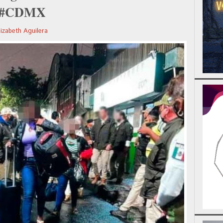
en #CDMX
lizabeth Aguilera