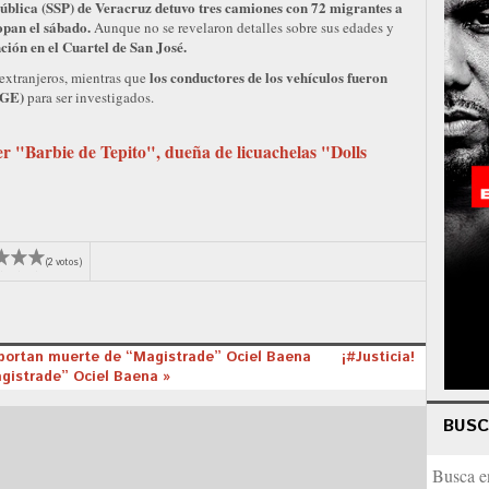
Pública (SSP) de Veracruz detuvo tres camiones con 72 migrantes a
opan el sábado.
Aunque no se revelaron detalles sobre sus edades y
ción en el Cuartel de San José.
los conductores de los vehículos fueron
extranjeros, mientras que
(FGE)
para ser investigados.
er "Barbie de Tepito", dueña de licuachelas "Dolls
(2 votos)
portan muerte de “Magistrade” Ociel Baena
¡#Justicia!
agistrade” Ociel Baena »
BUS