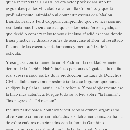
quien interpretaba a Brasi, no era actor profesional sino un
exguardaespaldas vinculado a la familia Colombo, y quedó
profundamente intimidado al compartir escena con Marlon
Brando. Francis Ford Coppola comprendió que ese nerviosismo
real tenía más fuerza que cualquier interpretación ensayada, así
que decidió conservar las tomas e incluso añadió escenas donde
Brasi practica su discurso antes de acercarse al Don. El resultado
fue una de las escenas más humanas y memorables de la
película.
Y eso pasa constantemente en El Padrino: la realidad se mete
dentro de la ficción. Había incluso personajes ligados a la mafia
real supervisando partes de la producción. La Liga de Derechos
Civiles Italoamericanos presionó tanto que lograron que nunca
se dijera la palabra “mafia” en la película. Y paradójicamente eso
la hizo más auténtica. Porque todo se volvió sobre “la familia”,
“los negocios”, “el respeto”.
Incluso participaron hombres vinculados al crimen organizado
observando cómo serían retratados los italoamericanos. Se habla
de exboxeadores relacionados con la familia Gambino
apareciendo como extras durante la boda inicial. Y según