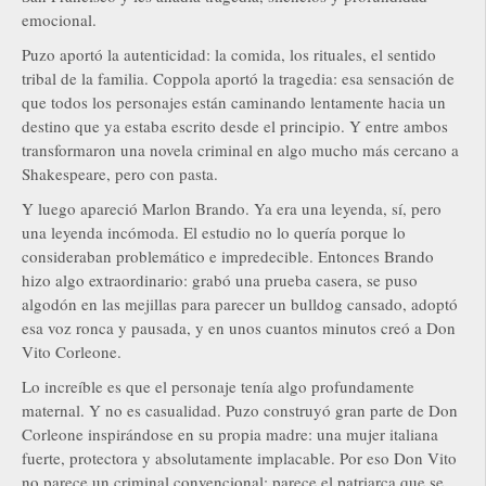
emocional.
Puzo aportó la autenticidad: la comida, los rituales, el sentido
tribal de la familia. Coppola aportó la tragedia: esa sensación de
que todos los personajes están caminando lentamente hacia un
destino que ya estaba escrito desde el principio. Y entre ambos
transformaron una novela criminal en algo mucho más cercano a
Shakespeare, pero con pasta.
Y luego apareció Marlon Brando. Ya era una leyenda, sí, pero
una leyenda incómoda. El estudio no lo quería porque lo
consideraban problemático e impredecible. Entonces Brando
hizo algo extraordinario: grabó una prueba casera, se puso
algodón en las mejillas para parecer un bulldog cansado, adoptó
esa voz ronca y pausada, y en unos cuantos minutos creó a Don
Vito Corleone.
Lo increíble es que el personaje tenía algo profundamente
maternal. Y no es casualidad. Puzo construyó gran parte de Don
Corleone inspirándose en su propia madre: una mujer italiana
fuerte, protectora y absolutamente implacable. Por eso Don Vito
no parece un criminal convencional; parece el patriarca que se