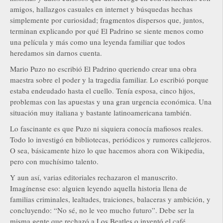
amigos, hallazgos casuales en internet y búsquedas hechas
simplemente por curiosidad; fragmentos dispersos que, juntos,
terminan explicando por qué El Padrino se siente menos como
una película y más como una leyenda familiar que todos
heredamos sin darnos cuenta.
Mario Puzo no escribió El Padrino queriendo crear una obra
maestra sobre el poder y la tragedia familiar. Lo escribió porque
estaba endeudado hasta el cuello. Tenía esposa, cinco hijos,
problemas con las apuestas y una gran urgencia económica. Una
situación muy italiana y bastante latinoamericana también.
Lo fascinante es que Puzo ni siquiera conocía mafiosos reales.
Todo lo investigó en bibliotecas, periódicos y rumores callejeros.
O sea, básicamente hizo lo que hacemos ahora con Wikipedia,
pero con muchísimo talento.
Y aun así, varias editoriales rechazaron el manuscrito.
Imagínense eso: alguien leyendo aquella historia llena de
familias criminales, lealtades, traiciones, balaceras y ambición, y
concluyendo: “No sé, no le veo mucho futuro”. Debe ser la
misma gente que rechazó a Los Beatles o inventó el café