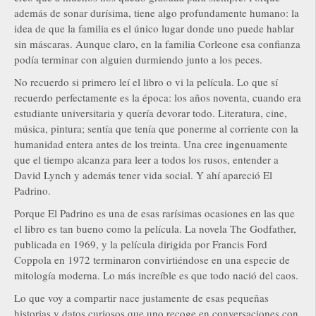
además de sonar durísima, tiene algo profundamente humano: la
idea de que la familia es el único lugar donde uno puede hablar
sin máscaras. Aunque claro, en la familia Corleone esa confianza
podía terminar con alguien durmiendo junto a los peces.
No recuerdo si primero leí el libro o vi la película. Lo que sí
recuerdo perfectamente es la época: los años noventa, cuando era
estudiante universitaria y quería devorar todo. Literatura, cine,
música, pintura; sentía que tenía que ponerme al corriente con la
humanidad entera antes de los treinta. Una cree ingenuamente
que el tiempo alcanza para leer a todos los rusos, entender a
David Lynch y además tener vida social. Y ahí apareció El
Padrino.
Porque El Padrino es una de esas rarísimas ocasiones en las que
el libro es tan bueno como la película. La novela The Godfather,
publicada en 1969, y la película dirigida por Francis Ford
Coppola en 1972 terminaron convirtiéndose en una especie de
mitología moderna. Lo más increíble es que todo nació del caos.
Lo que voy a compartir nace justamente de esas pequeñas
historias y datos curiosos que uno recoge en conversaciones con