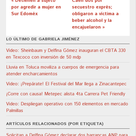
« Detienen a sujeto
Caen dos por
por agredir a mujer en
secuestro exprés;
Sur Edoméx
obligaron a víctima a
beber alcohol y la
encajuelaron »
LO ÚLTIMO DE GABRIELA JIMÉNEZ
Video: Sheinbaum y Delfina Gómez inauguran el CBTA 330
en Texcoco con inversión de 50 mdp
Lluvia en Toluca moviliza a cuerpos de emergencia para
atender encharcamientos
Video: ¡Prepárate! El Festival del Mar llega a Zinacantepec
¡Corre con causa! Metepec alista 4ta Carrera Pet Friendly
Video: Despliegan operativo con 150 elementos en mercado
Palmillas
ARTÍCULOS RELACIONADOS (POR ETIQUETA)
Solicitan a Delfina Gómez declarar dos barrancas ANP para