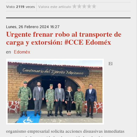
Visto
2119
veces
Valora este artículo
Lunes, 26 Febrero 2024 16:27
Urgente frenar robo al transporte de
carga y extorsión: #CCE Edoméx
en
Edoméx
El
organismo empresarial solicita acciones disuasivas inmediatas