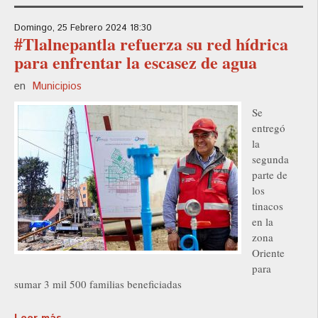
Domingo, 25 Febrero 2024 18:30
#Tlalnepantla refuerza su red hídrica
para enfrentar la escasez de agua
en
Municipios
Se
entregó
la
segunda
parte de
los
tinacos
en la
zona
Oriente
para
sumar 3 mil 500 familias beneficiadas