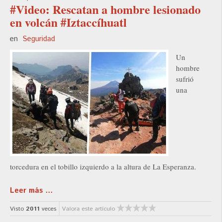
#Video: Rescatan a hombre lesionado
en volcán #Iztaccíhuatl
en
Seguridad
Un
hombre
sufrió
una
torcedura en el tobillo izquierdo a la altura de La Esperanza.
Leer más ...
Visto
2011
veces
Valora este artículo