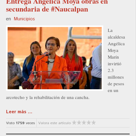
Entrega Angélica Moya obras en
secundaria de #Naucalpan
en
Municipios
La
alcaldesa
Angélica
Moya
Marín
invirtió
2.3
millones
de pesos
en un
arcotecho y la rehabilitación de una cancha.
Leer más ...
Visto
1759
veces
Valora este artículo