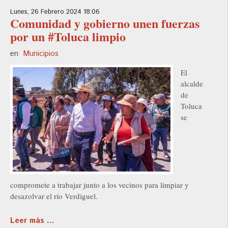
Lunes, 26 Febrero 2024 18:06
Comunidad y gobierno unen fuerzas
por un #Toluca limpio
en
Municipios
El
alcalde
de
Toluca
se
compromete a trabajar junto a los vecinos para limpiar y
desazolvar el río Verdiguel.
Leer más ...