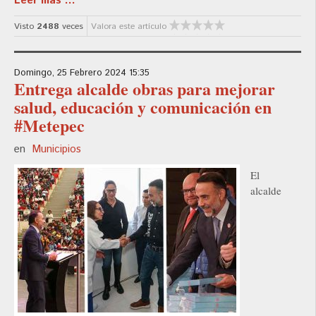
Leer más ...
Visto
2488
veces
Valora este artículo
Domingo, 25 Febrero 2024 15:35
Entrega alcalde obras para mejorar
salud, educación y comunicación en
#Metepec
en
Municipios
El
alcalde