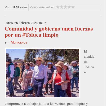
Visto
1758
veces
Valora este artículo
Lunes, 26 Febrero 2024 18:06
Comunidad y gobierno unen fuerzas
por un #Toluca limpio
en
Municipios
El
alcalde
de
Toluca
se
compromete a trabajar junto a los vecinos para limpiar y