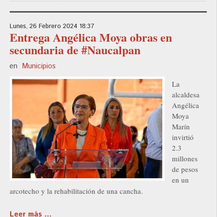
Lunes, 26 Febrero 2024 18:37
Entrega Angélica Moya obras en
secundaria de #Naucalpan
en
Municipios
La
alcaldesa
Angélica
Moya
Marín
invirtió
2.3
millones
de pesos
en un
arcotecho y la rehabilitación de una cancha.
Leer más ...