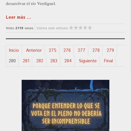
desazolvar el río Verdiguel.
Leer más ...
Visto
2119
veces
Valora este artículo
Inicio
Anterior
275
276
277
278
279
280
281
282
283
284
Siguiente
Final