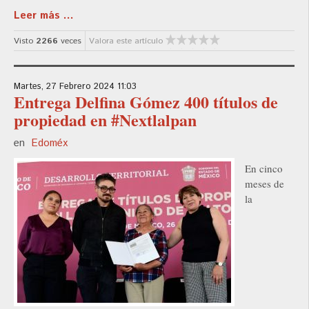
Leer más ...
Visto
2266
veces
Valora este artículo
Martes, 27 Febrero 2024 11:03
Entrega Delfina Gómez 400 títulos de
propiedad en #Nextlalpan
en
Edoméx
En cinco
meses de
la