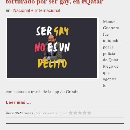
torturado por ser gay, en #Qatar
en
Nacional e Internacional
Manuel
Guerrero
fue
torturado
por la
policía
de Qatar
luego de
que
agentes
lo
contactaran a través de la app de Grindr.
Leer más ...
Visto
1573
veces
Valora este artículo