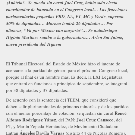
¡Anótelo!.. Se queda sin curul Joel Cruz, había sido electo
coordinador de bancada en el Congreso local… Las fracciones
parlamentarias pequeñas PRD, NA, PT, MC y Verde, superan
50% de diputadas… Morena tendrá 26 diputados… Por
alianzas, “Va por México con mayoría”… Se autodestapa
Higinio Martínez rumbo a la gubernatura… Arlen Sui Jaime,
nueva presidenta del Trijaem
El Tribunal Electoral del Estado de México hizo el intento de
acercarse a la paridad de género para el próximo Congreso local,
porque al final es un hombre más. Es decir, la LXI Legislatura,
que entrará en funciones a principios de septiembre, se integrará
por 38 diputados y 37 diputadas.
De acuerdo con la sentencia del TEEM, que consideró que
deben salir plurinominales de primeras minorías y de los partidos
Reneé
con el menor porcentaje de votación, se quedan sin curul
Alfonso Rodríguez Yánez
Joel Cruz Canseco
, del PAN;
, del
PT, y Martín Zepeda Hernández, de Movimiento Ciudadano.
Ángeles Dávila Vargas
Entran
(distrito 44 de Nicolás Romero),