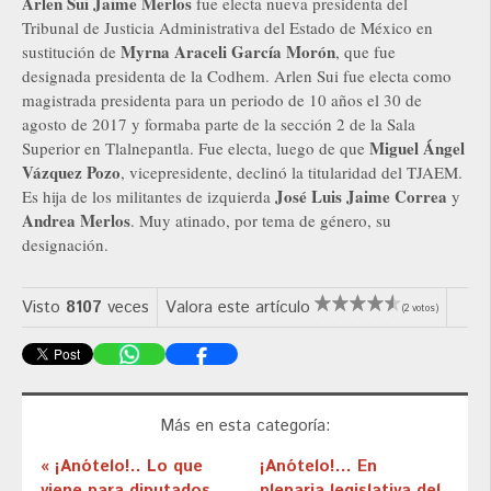
Arlen Sui Jaime Merlos
fue electa nueva presidenta del
Tribunal de Justicia Administrativa del Estado de México en
Myrna Araceli García Morón
sustitución de
, que fue
designada presidenta de la Codhem. Arlen Sui fue electa como
magistrada presidenta para un periodo de 10 años el 30 de
agosto de 2017 y formaba parte de la sección 2 de la Sala
Miguel Ángel
Superior en Tlalnepantla. Fue electa, luego de que
Vázquez Pozo
, vicepresidente, declinó la titularidad del TJAEM.
José Luis Jaime Correa
Es hija de los militantes de izquierda
y
Andrea Merlos
. Muy atinado, por tema de género, su
designación.
Visto
8107
veces
Valora este artículo
(2 votos)
Más en esta categoría:
« ¡Anótelo!.. Lo que
¡Anótelo!... En
viene para diputados
plenaria legislativa del