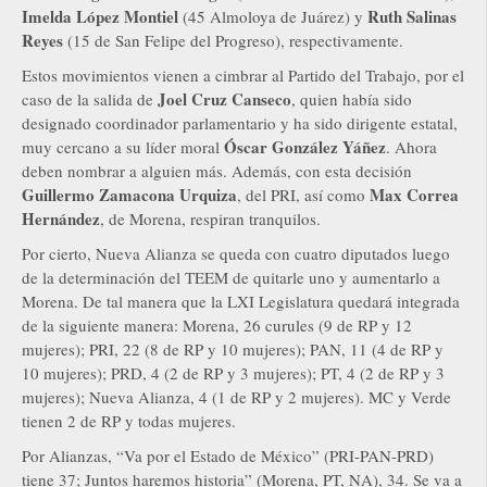
Imelda López Montiel
Ruth Salinas
(45 Almoloya de Juárez) y
Reyes
(15 de San Felipe del Progreso), respectivamente.
Estos movimientos vienen a cimbrar al Partido del Trabajo, por el
Joel Cruz Canseco
caso de la salida de
, quien había sido
designado coordinador parlamentario y ha sido dirigente estatal,
Óscar González Yáñez
muy cercano a su líder moral
. Ahora
deben nombrar a alguien más. Además, con esta decisión
Guillermo Zamacona Urquiza
Max Correa
, del PRI, así como
Hernández
, de Morena, respiran tranquilos.
Por cierto, Nueva Alianza se queda con cuatro diputados luego
de la determinación del TEEM de quitarle uno y aumentarlo a
Morena. De tal manera que la LXI Legislatura quedará integrada
de la siguiente manera: Morena, 26 curules (9 de RP y 12
mujeres); PRI, 22 (8 de RP y 10 mujeres); PAN, 11 (4 de RP y
10 mujeres); PRD, 4 (2 de RP y 3 mujeres); PT, 4 (2 de RP y 3
mujeres); Nueva Alianza, 4 (1 de RP y 2 mujeres). MC y Verde
tienen 2 de RP y todas mujeres.
Por Alianzas, “Va por el Estado de México” (PRI-PAN-PRD)
tiene 37; Juntos haremos historia” (Morena, PT, NA), 34. Se va a