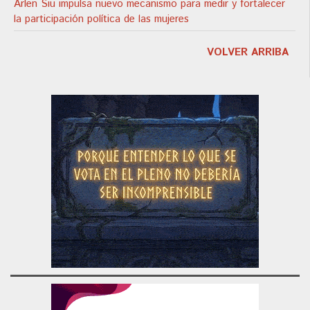
Arlen Siu impulsa nuevo mecanismo para medir y fortalecer
la participación política de las mujeres
VOLVER ARRIBA