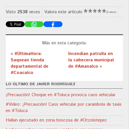
Visto
2538
veces
Valora este artículo
(3 votos)
Más en esta categoría:
« #ÚltimaHora:
Incendian patrulla en
Saquean tienda
la cabecera municipal
departamental de
de #Amanalco »
#Coacalco
LO ÚLTIMO DE JAVIER RODRÍGUEZ
¡Precaución! Choque en #Toluca provoca caos vehicular
#Video: ¡Precaución! Caos vehicular por carambola de taxis
en #Toluca
Hallan ejecutado en zona boscosa de #Otzolotepec