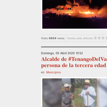
Visto
8809
veces
Valora este artículo
Domingo, 05 Abril 2020 19:52
Alcalde de #TenangoDelVall
persona de la tercera edad
en
Municipios