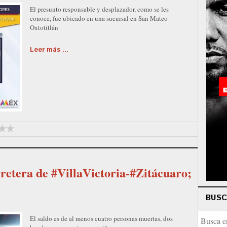
El presunto responsable y desplazador, como se les
conoce, fue ubicado en una sucursal en San Mateo
Oxtotitlán
Leer más ...
rretera de #VillaVictoria-#Zitácuaro;
BUS
El saldo es de al menos cuatro personas muertas, dos