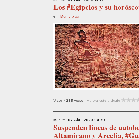
Los #Egipcios y su horósco
en
Municipios
Visto
4285
veces
Valora este artículo
Martes, 07 Abril 2020 04:30
Suspenden líneas de autobu
Altamirano y Arcelia, #Gu