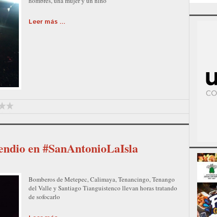
hombres, una mujer y un niño
Leer más ...
endio en #SanAntonioLaIsla
Bomberos de Metepec, Calimaya, Tenancingo, Tenango
del Valle y Santiago Tianguistenco llevan horas tratando
de sofocarlo