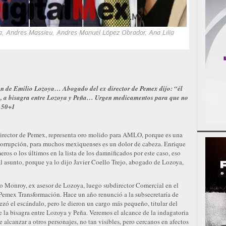
a, Andres Massieu, Andres Manuel López Obrador, Ana Lilia
ón de Emilio Lozoya… Abogado del ex director de Pemex dijo: “él
 a bisagra entre Lozoya y Peña… Urgen medicamentos para que no
y 50+1
 director de Pemex, representa oro molido para AMLO, porque es una
icorrupción, para muchos mexiquenses es un dolor de cabeza. Enrique
ros o los últimos en la lista de los damnificados por este caso, eso
 asunto, porque ya lo dijo Javier Coello Trejo, abogado de Lozoya,
o Monroy, ex asesor de Lozoya, luego subdirector Comercial en el
e Pemex Transformación. Hace un año renunció a la subsecretaría de
ó el escándalo, pero le dieron un cargo más pequeño, titular del
 la bisagra entre Lozoya y Peña. Veremos el alcance de la indagatoria
 alcanzar a otros personajes, no tan visibles, pero cercanos en afectos