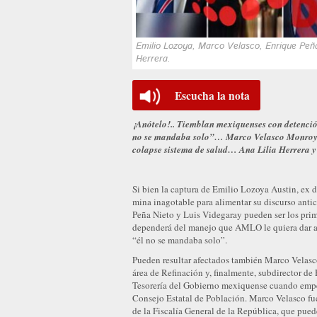
Emilio Lozoya, Marco Velasco, Enrique Peñ
Herrera.
Escucha la nota
¡Anótelo!.. Tiemblan mexiquenses con detenci
no se mandaba solo”… Marco Velasco Monroy,
colapse sistema de salud… Ana Lilia Herrera 
Si bien la captura de Emilio Lozoya Austin, ex
mina inagotable para alimentar su discurso ant
Peña Nieto y Luis Videgaray pueden ser los prime
dependerá del manejo que AMLO le quiera dar al
“él no se mandaba solo”.
Pueden resultar afectados también Marco Velasc
área de Refinación y, finalmente, subdirector d
Tesorería del Gobierno mexiquense cuando empez
Consejo Estatal de Población. Marco Velasco fue
de la Fiscalía General de la República, que puede