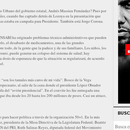
lo Urbano del gobierno estatal, Andrés Massieu Fernández? Pues por
ales, cuando fue captado detrás de Lozoya en la presentación que
as estaba en campaña para Presidente. También está Jorge Corona.
 INSABI ha originado problemas técnico-administrativos que pueden
plo, el desabasto de medicamentos, una de las grandes
e todo, de la gente que la padece y de sus familiares. Los niños, los
onto, puede generar un colapso del sistema de salud; hay
a dosis de esperanza de que la situación se regularizará, de acuerdo
el.
: “son los tamales más caros de mi vida”: Bosco de la Vega
opecuario, al salir de la cena donde el presidente López Obrador
fa del “avión presidencial”. En el convite les fue entregada una
e iba desde los 20 hasta los 200 millones de pesos. Casi un atraco,
BUS
 para hacer política a través de la organización 50+1. En la más
z, presidenta de la Mesa Directiva de la Legislatura Federal; Beatriz
EN del PRI; Ruth Salinas Reyes, diputada federal del Movimiento