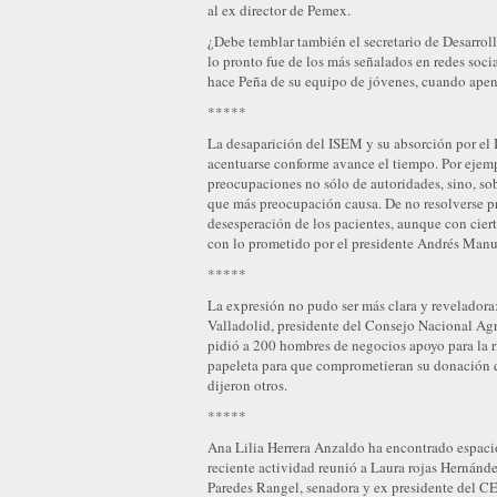
al ex director de Pemex.
¿Debe temblar también el secretario de Desarrol
lo pronto fue de los más señalados en redes soci
hace Peña de su equipo de jóvenes, cuando apen
*****
La desaparición del ISEM y su absorción por el
acentuarse conforme avance el tiempo. Por ejem
preocupaciones no sólo de autoridades, sino, sobr
que más preocupación causa. De no resolverse pr
desesperación de los pacientes, aunque con ciert
con lo prometido por el presidente Andrés Manu
*****
La expresión no pudo ser más clara y reveladora
Valladolid, presidente del Consejo Nacional Agr
pidió a 200 hombres de negocios apoyo para la ri
papeleta para que comprometieran su donación qu
dijeron otros.
*****
Ana Lilia Herrera Anzaldo ha encontrado espacio
reciente actividad reunió a Laura rojas Hernánde
Paredes Rangel, senadora y ex presidente del C