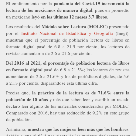
pandemia del Covid-19 incrementó la
El confinamiento por la
lectura de los mexicanos de manera digital
, pues en promedio
leyó en los últimos 12 meses 3.7 libros
un mexicano
.
Módulo sobre Lectura (MOLEC)
Los resultados del
presentado
por el
Instituto Nacional de Estadística y Geografía
(Inegi),
muestran que el porcentaje de población lectora de libros en
formato digital pasó de 6.8 a 21.5 por ciento; los lectores de
revistas aumentaron de 2.6 a 21.6 por ciento.
Del 2016 al 2021, el porcentaje de población lectora de libros
en formato digital
pasó de 6.8 a 21.5%; los lectores de revistas
aumentaron de 2.6 a 21.6% y los de periódicos digitales, de 5.6
a 21.3 por ciento, disparándose está última cifra.
la práctica de la lectura es de 71.6% entre la
Precisa que,
población de 18 años
y más que saben leer y escribir un recado
declaró leer alguno de los materiales considerados por MOLEC.
Comparado con 2016, hay una reducción de 9.2% en este grupo
de población.
muestra que las mujeres leen más que los hombres
Asimismo,
,
debido a que el 63.4 por ciento de las mujeres declararon tener