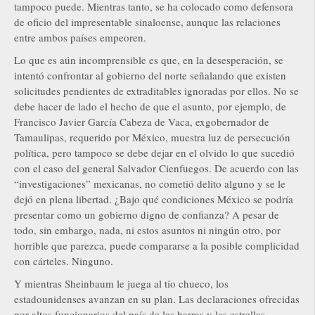
tampoco puede. Mientras tanto, se ha colocado como defensora
de oficio del impresentable sinaloense, aunque las relaciones
entre ambos países empeoren.
Lo que es aún incomprensible es que, en la desesperación, se
intentó confrontar al gobierno del norte señalando que existen
solicitudes pendientes de extraditables ignoradas por ellos. No se
debe hacer de lado el hecho de que el asunto, por ejemplo, de
Francisco Javier García Cabeza de Vaca, exgobernador de
Tamaulipas, requerido por México, muestra luz de persecución
política, pero tampoco se debe dejar en el olvido lo que sucedió
con el caso del general Salvador Cienfuegos. De acuerdo con las
“investigaciones” mexicanas, no cometió delito alguno y se le
dejó en plena libertad. ¿Bajo qué condiciones México se podría
presentar como un gobierno digno de confianza? A pesar de
todo, sin embargo, nada, ni estos asuntos ni ningún otro, por
horrible que parezca, puede compararse a la posible complicidad
con cárteles. Ninguno.
Y mientras Sheinbaum le juega al tío chueco, los
estadounidenses avanzan en su plan. Las declaraciones ofrecidas
por altos funcionarios del país de las barras y las estrellas