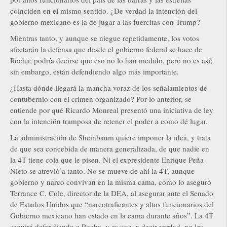
coinciden en el mismo sentido. ¿De verdad la intención del
gobierno mexicano es la de jugar a las fuercitas con Trump?
Mientras tanto, y aunque se niegue repetidamente, los votos
afectarán la defensa que desde el gobierno federal se hace de
Rocha; podría decirse que eso no lo han medido, pero no es así;
sin embargo, están defendiendo algo más importante.
¿Hasta dónde llegará la mancha voraz de los señalamientos de
contubernio con el crimen organizado? Por lo anterior, se
entiende por qué Ricardo Monreal presentó una iniciativa de ley
con la intención tramposa de retener el poder a como dé lugar.
La administración de Sheinbaum quiere imponer la idea, y trata
de que sea concebida de manera generalizada, de que nadie en
la 4T tiene cola que le pisen. Ni el expresidente Enrique Peña
Nieto se atrevió a tanto. No se mueve de ahí la 4T, aunque
gobierno y narco convivan en la misma cama, como lo aseguró
Terrance C. Cole, director de la DEA, al asegurar ante el Senado
de Estados Unidos que “narcotraficantes y altos funcionarios del
Gobierno mexicano han estado en la cama durante años”. La 4T
seguirá defendiendo a Rocha, y es que, a decir verdad, no les