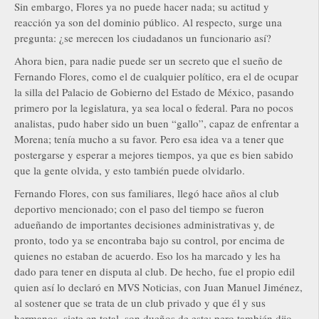
Sin embargo, Flores ya no puede hacer nada; su actitud y
reacción ya son del dominio público. Al respecto, surge una
pregunta: ¿se merecen los ciudadanos un funcionario así?
Ahora bien, para nadie puede ser un secreto que el sueño de
Fernando Flores, como el de cualquier político, era el de ocupar
la silla del Palacio de Gobierno del Estado de México, pasando
primero por la legislatura, ya sea local o federal. Para no pocos
analistas, pudo haber sido un buen “gallo”, capaz de enfrentar a
Morena; tenía mucho a su favor. Pero esa idea va a tener que
postergarse y esperar a mejores tiempos, ya que es bien sabido
que la gente olvida, y esto también puede olvidarlo.
Fernando Flores, con sus familiares, llegó hace años al club
deportivo mencionado; con el paso del tiempo se fueron
adueñando de importantes decisiones administrativas y, de
pronto, todo ya se encontraba bajo su control, por encima de
quienes no estaban de acuerdo. Eso los ha marcado y les ha
dado para tener en disputa al club. De hecho, fue el propio edil
quien así lo declaró en MVS Noticias, con Juan Manuel Jiménez,
al sostener que se trata de un club privado y que él y sus
hermanos, siete en total, son dueños de este; pero también dijo